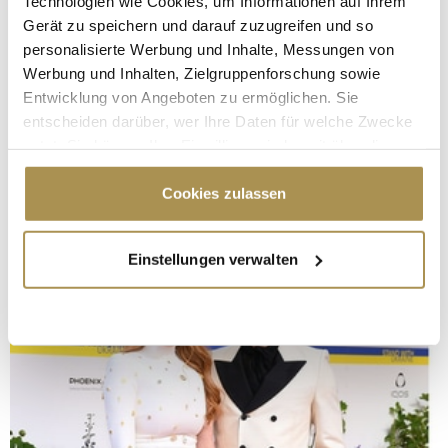
Technologien wie Cookies, um Informationen auf Ihrem
Gerät zu speichern und darauf zuzugreifen und so
personalisierte Werbung und Inhalte, Messungen von
Werbung und Inhalten, Zielgruppenforschung sowie
Entwicklung von Angeboten zu ermöglichen. Sie
entscheiden darüber, wer Ihre Daten für welche Zwecke
nutzt. Sie können Ihre Einwilligung jederzeit über die
Cookie-Erklärung oder durch Klicken auf das Privacy
Trigger Symbol ändern oder widerrufen
Cookies zulassen
Wenn Sie es erlauben, würden wir auch gerne:
Einstellungen verwalten
Informationen über Ihre geografische Lage
erfassen, welche bis auf einige Meter genau sein
können
Ihr Gerät durch aktives Scannen nach
bestimmten Merkmalen (Fingerprinting) identifizieren
Erfahren Sie mehr darüber, wie Ihre persönlichen Daten
verarbeitet werden, und legen Sie Ihre Präferenzen im
Abschnitt Einzelheiten
fest.