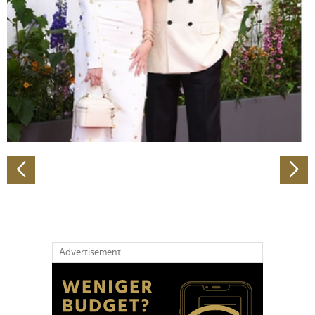
Wir verwenden Cookies, um Inhalte und Anzeigen zu
personalisieren, Funktionen für soziale Medien anbieten
zu können und die Zugriffe auf unsere Website zu
analysieren. Außerdem geben wir Informationen zu Ihrer
Verwendung unserer Website an unsere Partner für
soziale Medien, Werbung und Analysen weiter. Unsere
Partner führen diese Informationen möglicherweise mit
weiteren Daten zusammen, die Sie ihnen bereitgestellt
haben oder die sie im Rahmen Ihrer Nutzung der Dienste
gesammelt haben.
Advertisement