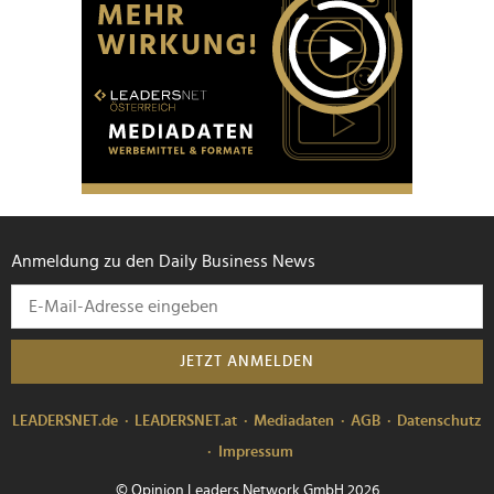
Anmeldung zu den Daily Business News
JETZT ANMELDEN
LEADERSNET.de
LEADERSNET.at
Mediadaten
AGB
Datenschutz
Impressum
© Opinion Leaders Network GmbH 2026