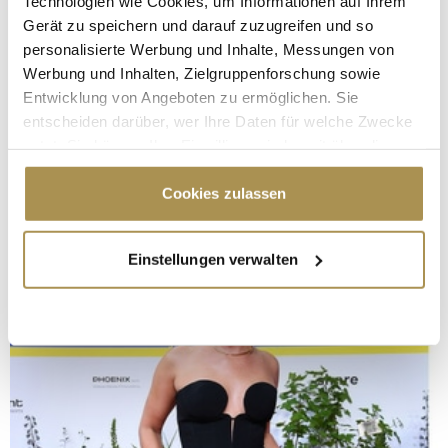
Technologien wie Cookies, um Informationen auf Ihrem
Gerät zu speichern und darauf zuzugreifen und so
personalisierte Werbung und Inhalte, Messungen von
Werbung und Inhalten, Zielgruppenforschung sowie
Entwicklung von Angeboten zu ermöglichen. Sie
entscheiden darüber, wer Ihre Daten für welche Zwecke
nutzt. Sie können Ihre Einwilligung jederzeit über die
Cookie-Erklärung oder durch Klicken auf das Privacy
Trigger Symbol ändern oder widerrufen
Cookies zulassen
Wenn Sie es erlauben, würden wir auch gerne:
Einstellungen verwalten
Informationen über Ihre geografische Lage
erfassen, welche bis auf einige Meter genau sein
können
Ihr Gerät durch aktives Scannen nach
bestimmten Merkmalen (Fingerprinting) identifizieren
Erfahren Sie mehr darüber, wie Ihre persönlichen Daten
verarbeitet werden, und legen Sie Ihre Präferenzen im
Abschnitt Einzelheiten
fest.