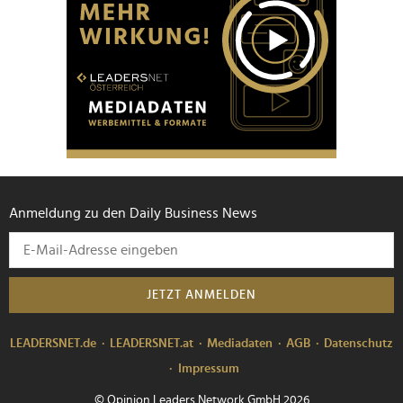
Anmeldung zu den Daily Business News
JETZT ANMELDEN
LEADERSNET.de
LEADERSNET.at
Mediadaten
AGB
Datenschutz
Impressum
© Opinion Leaders Network GmbH 2026