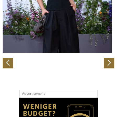
Wir verwenden Cookies, um Inhalte und Anzeigen zu
personalisieren, Funktionen für soziale Medien anbieten
zu können und die Zugriffe auf unsere Website zu
analysieren. Außerdem geben wir Informationen zu Ihrer
Verwendung unserer Website an unsere Partner für
soziale Medien, Werbung und Analysen weiter. Unsere
Partner führen diese Informationen möglicherweise mit
weiteren Daten zusammen, die Sie ihnen bereitgestellt
haben oder die sie im Rahmen Ihrer Nutzung der Dienste
gesammelt haben.
Advertisement