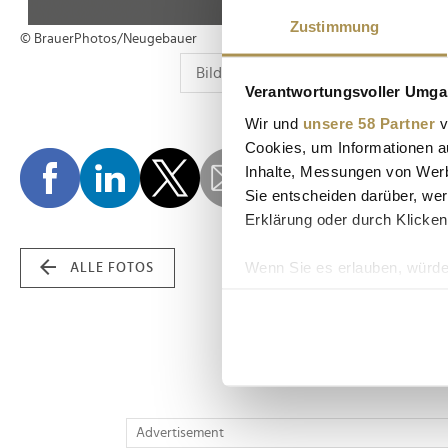
Zustimmung
© BrauerPhotos/Neugebauer
Verantwortungsvoller Umgan
Wir und
unsere 58 Partner
v
Cookies, um Informationen a
Inhalte, Messungen von Werb
Sie entscheiden darüber, wer
Erklärung oder durch Klicken
Wenn Sie es erlauben, würde
ALLE FOTOS
Informationen über Ih
Ihr Gerät durch aktiv
Erfahren Sie mehr darüber, w
Einzelheiten
fest.
Wir verwenden Cookies, um I
Advertisement
und die Zugriffe auf unsere 