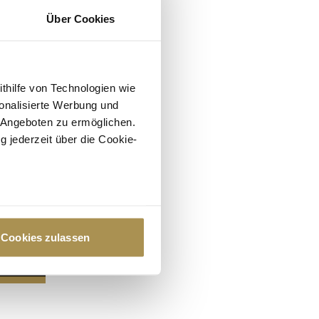
Über Cookies
ithilfe von Technologien wie
onalisierte Werbung und
 Angeboten zu ermöglichen.
g jederzeit über die Cookie-
au sein können
zieren
Cookies zulassen
hre Präferenzen im
Abschnitt
 Medien anbieten zu können
hrer Verwendung unserer