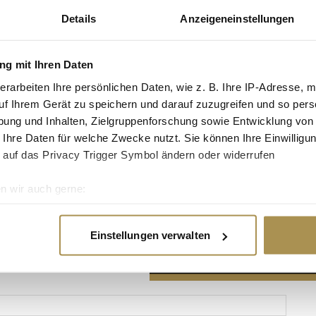
Details
Anzeigeneinstellungen
g mit Ihren Daten
erarbeiten Ihre persönlichen Daten, wie z. B. Ihre IP-Adresse, m
Advertisement
uf Ihrem Gerät zu speichern und darauf zuzugreifen und so pers
ung und Inhalten, Zielgruppenforschung sowie Entwicklung von
 Ihre Daten für welche Zwecke nutzt. Sie können Ihre Einwilligun
 auf das Privacy Trigger Symbol ändern oder widerrufen
n wir auch gerne:
re geografische Lage erfassen, welche bis auf einige Meter gen
es Scannen nach bestimmten Merkmalen (Fingerprinting) identifi
Einstellungen verwalten
ie Ihre persönlichen Daten verarbeitet werden, und legen Sie I
nhalte und Anzeigen zu personalisieren, Funktionen für soziale
Website zu analysieren. Außerdem geben wir Informationen zu I