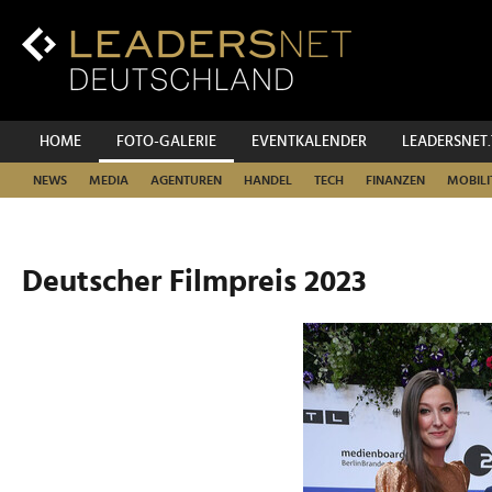
Zum
Inhalt
Zur
Fußzeilen-
Navigation
Zur
HOME
FOTO-GALERIE
EVENTKALENDER
LEADERSNET
Hauptnavigation
NEWS
MEDIA
AGENTUREN
HANDEL
TECH
FINANZEN
MOBILI
Deutscher Filmpreis 2023