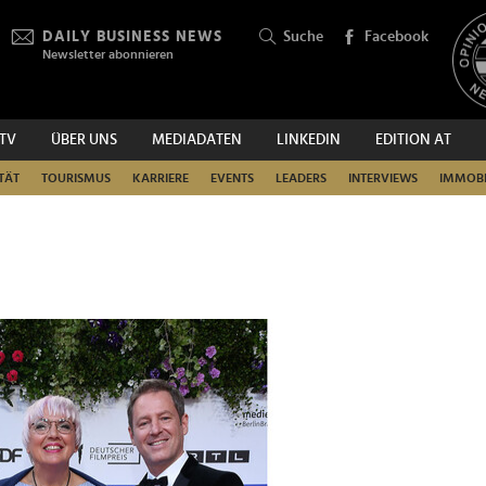
DAILY BUSINESS NEWS
Suche
Facebook
Newsletter abonnieren
.TV
ÜBER UNS
MEDIADATEN
LINKEDIN
EDITION AT
SUCHEN
TÄT
TOURISMUS
KARRIERE
EVENTS
LEADERS
INTERVIEWS
IMMOBI