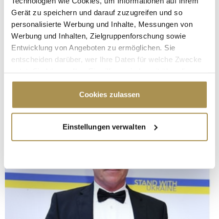
Technologien wie Cookies, um Informationen auf Ihrem
Gerät zu speichern und darauf zuzugreifen und so
personalisierte Werbung und Inhalte, Messungen von
Werbung und Inhalten, Zielgruppenforschung sowie
Entwicklung von Angeboten zu ermöglichen. Sie
entscheiden darüber, wer Ihre Daten für welche Zwecke
nutzt. Sie können Ihre Einwilligung jederzeit über die
Cookie-Erklärung oder durch Klicken auf das Privacy
Trigger Symbol ändern oder widerrufen
Cookies zulassen
Wenn Sie es erlauben, würden wir auch gerne:
Einstellungen verwalten
Informationen über Ihre geografische Lage
erfassen, welche bis auf einige Meter genau sein
können
Ihr Gerät durch aktives Scannen nach
bestimmten Merkmalen (Fingerprinting) identifizieren
Erfahren Sie mehr darüber, wie Ihre persönlichen Daten
verarbeitet werden, und legen Sie Ihre Präferenzen im
Abschnitt Einzelheiten
fest.