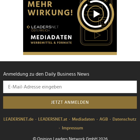
Anmeldung zu den Daily Business News
JETZT ANMELDEN
LEADERSNET.de
LEADERSNET.at
Mediadaten
AGB
Datenschutz
Impressum
© Opinion Leaders Network GmbH 2026