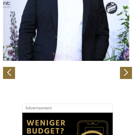
Wir verwenden Cookies, um Inhalte und Anzeigen zu
personalisieren, Funktionen für soziale Medien anbieten
zu können und die Zugriffe auf unsere Website zu
analysieren. Außerdem geben wir Informationen zu Ihrer
Verwendung unserer Website an unsere Partner für
soziale Medien, Werbung und Analysen weiter. Unsere
Partner führen diese Informationen möglicherweise mit
weiteren Daten zusammen, die Sie ihnen bereitgestellt
haben oder die sie im Rahmen Ihrer Nutzung der Dienste
gesammelt haben.
Advertisement