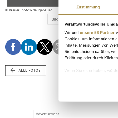
Zustimmung
© BrauerPhotos/Neugebauer
Verantwortungsvoller Umgan
Wir und
unsere 58 Partner
v
Cookies, um Informationen a
Inhalte, Messungen von Werb
Sie entscheiden darüber, wer
Erklärung oder durch Klicken
Wenn Sie es erlauben, würde
ALLE FOTOS
Informationen über Ih
Ihr Gerät durch aktiv
Erfahren Sie mehr darüber, w
Einzelheiten
fest.
Wir verwenden Cookies, um I
Advertisement
und die Zugriffe auf unsere 