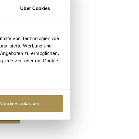
Über Cookies
ithilfe von Technologien wie
onalisierte Werbung und
 Angeboten zu ermöglichen.
g jederzeit über die Cookie-
au sein können
zieren
Cookies zulassen
hre Präferenzen im
Abschnitt
 Medien anbieten zu können
hrer Verwendung unserer