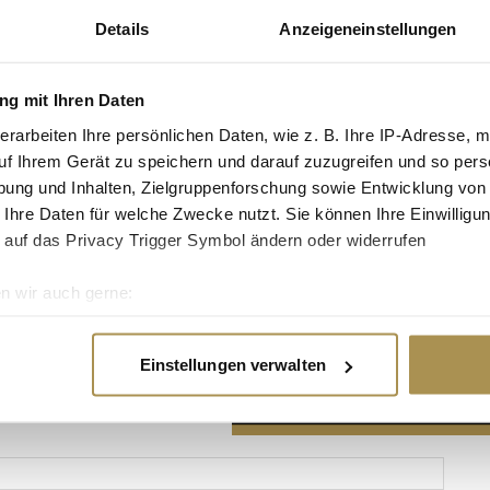
Details
Anzeigeneinstellungen
g mit Ihren Daten
erarbeiten Ihre persönlichen Daten, wie z. B. Ihre IP-Adresse, m
Advertisement
uf Ihrem Gerät zu speichern und darauf zuzugreifen und so pers
ung und Inhalten, Zielgruppenforschung sowie Entwicklung von
 Ihre Daten für welche Zwecke nutzt. Sie können Ihre Einwilligun
 auf das Privacy Trigger Symbol ändern oder widerrufen
n wir auch gerne:
re geografische Lage erfassen, welche bis auf einige Meter gen
es Scannen nach bestimmten Merkmalen (Fingerprinting) identifi
Einstellungen verwalten
ie Ihre persönlichen Daten verarbeitet werden, und legen Sie I
nhalte und Anzeigen zu personalisieren, Funktionen für soziale
Website zu analysieren. Außerdem geben wir Informationen zu I