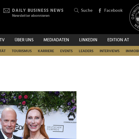
DAILY BUSINESS NEWS
Suche
Facebook
Newsletter abonnieren
.TV
ÜBER UNS
MEDIADATEN
LINKEDIN
EDITION AT
SUCHEN
TÄT
TOURISMUS
KARRIERE
EVENTS
LEADERS
INTERVIEWS
IMMOBI