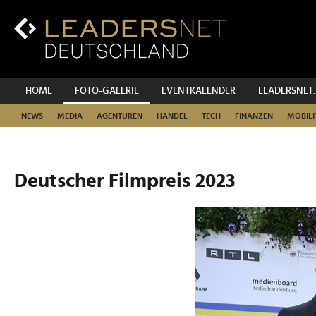
Zum
Inhalt
Zur
Fußzeilen-
Navigation
Zur
HOME
FOTO-GALERIE
EVENTKALENDER
LEADERSNET
Hauptnavigation
NEWS
MEDIA
AGENTUREN
HANDEL
TECH
FINANZEN
MOBILI
Deutscher Filmpreis 2023