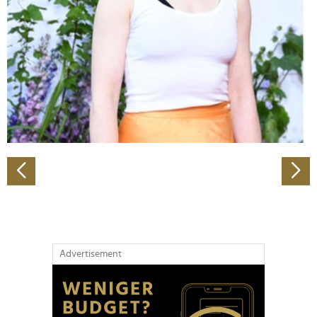
Wir verwenden Cookies, um Inhalte und Anzeigen zu
personalisieren, Funktionen für soziale Medien anbieten
zu können und die Zugriffe auf unsere Website zu
analysieren. Außerdem geben wir Informationen zu Ihrer
Verwendung unserer Website an unsere Partner für
soziale Medien, Werbung und Analysen weiter. Unsere
Partner führen diese Informationen möglicherweise mit
weiteren Daten zusammen, die Sie ihnen bereitgestellt
haben oder die sie im Rahmen Ihrer Nutzung der Dienste
gesammelt haben.
Advertisement