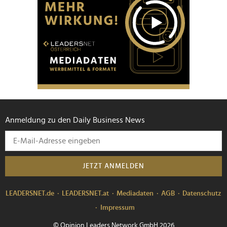
Anmeldung zu den Daily Business News
JETZT ANMELDEN
LEADERSNET.de
LEADERSNET.at
Mediadaten
AGB
Datenschutz
Impressum
© Opinion Leaders Network GmbH 2026