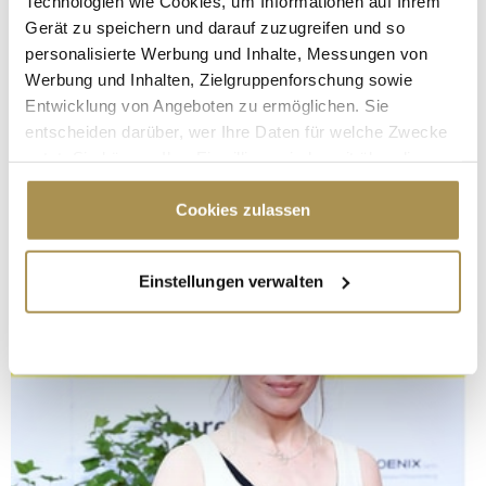
Technologien wie Cookies, um Informationen auf Ihrem
Gerät zu speichern und darauf zuzugreifen und so
personalisierte Werbung und Inhalte, Messungen von
Werbung und Inhalten, Zielgruppenforschung sowie
Entwicklung von Angeboten zu ermöglichen. Sie
entscheiden darüber, wer Ihre Daten für welche Zwecke
nutzt. Sie können Ihre Einwilligung jederzeit über die
Cookie-Erklärung oder durch Klicken auf das Privacy
Trigger Symbol ändern oder widerrufen
Cookies zulassen
Wenn Sie es erlauben, würden wir auch gerne:
Einstellungen verwalten
Informationen über Ihre geografische Lage
erfassen, welche bis auf einige Meter genau sein
können
Ihr Gerät durch aktives Scannen nach
bestimmten Merkmalen (Fingerprinting) identifizieren
Erfahren Sie mehr darüber, wie Ihre persönlichen Daten
verarbeitet werden, und legen Sie Ihre Präferenzen im
Abschnitt Einzelheiten
fest.