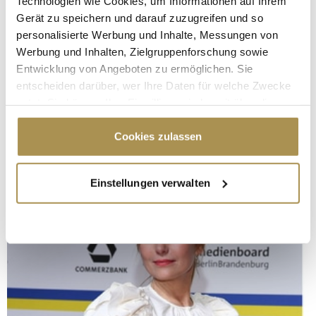
Technologien wie Cookies, um Informationen auf Ihrem
Gerät zu speichern und darauf zuzugreifen und so
personalisierte Werbung und Inhalte, Messungen von
Werbung und Inhalten, Zielgruppenforschung sowie
Entwicklung von Angeboten zu ermöglichen. Sie
entscheiden darüber, wer Ihre Daten für welche Zwecke
nutzt. Sie können Ihre Einwilligung jederzeit über die
Cookie-Erklärung oder durch Klicken auf das Privacy
Trigger Symbol ändern oder widerrufen
Cookies zulassen
Wenn Sie es erlauben, würden wir auch gerne:
Einstellungen verwalten
Informationen über Ihre geografische Lage
erfassen, welche bis auf einige Meter genau sein
können
Ihr Gerät durch aktives Scannen nach
bestimmten Merkmalen (Fingerprinting) identifizieren
Erfahren Sie mehr darüber, wie Ihre persönlichen Daten
verarbeitet werden, und legen Sie Ihre Präferenzen im
Abschnitt Einzelheiten
fest.