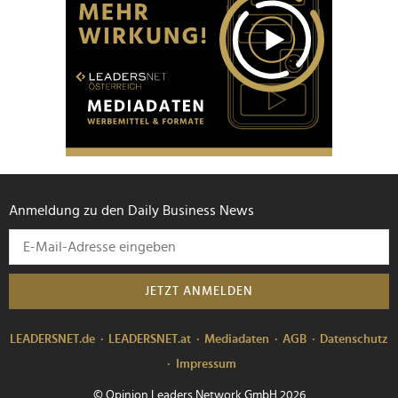
Anmeldung zu den Daily Business News
JETZT ANMELDEN
LEADERSNET.de
LEADERSNET.at
Mediadaten
AGB
Datenschutz
Impressum
© Opinion Leaders Network GmbH 2026