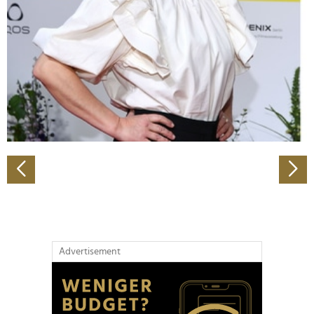
Wir verwenden Cookies, um Inhalte und Anzeigen zu
personalisieren, Funktionen für soziale Medien anbieten
zu können und die Zugriffe auf unsere Website zu
analysieren. Außerdem geben wir Informationen zu Ihrer
Verwendung unserer Website an unsere Partner für
soziale Medien, Werbung und Analysen weiter. Unsere
Partner führen diese Informationen möglicherweise mit
weiteren Daten zusammen, die Sie ihnen bereitgestellt
haben oder die sie im Rahmen Ihrer Nutzung der Dienste
gesammelt haben.
Advertisement