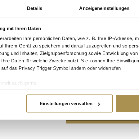
Details
Anzeigeneinstellungen
g mit Ihren Daten
erarbeiten Ihre persönlichen Daten, wie z. B. Ihre IP-Adresse, m
Advertisement
uf Ihrem Gerät zu speichern und darauf zuzugreifen und so pers
ung und Inhalten, Zielgruppenforschung sowie Entwicklung von
 Ihre Daten für welche Zwecke nutzt. Sie können Ihre Einwilligun
 auf das Privacy Trigger Symbol ändern oder widerrufen
n wir auch gerne:
re geografische Lage erfassen, welche bis auf einige Meter gen
es Scannen nach bestimmten Merkmalen (Fingerprinting) identifi
Einstellungen verwalten
ie Ihre persönlichen Daten verarbeitet werden, und legen Sie I
nhalte und Anzeigen zu personalisieren, Funktionen für soziale
Website zu analysieren. Außerdem geben wir Informationen zu I