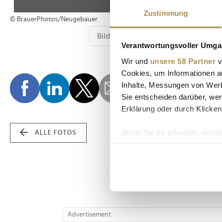
Zustimmung
© BrauerPhotos/Neugebauer
Verantwortungsvoller Umgan
Wir und
unsere 58 Partner
v
Cookies, um Informationen a
Inhalte, Messungen von Werb
Sie entscheiden darüber, wer
Erklärung oder durch Klicken
Wenn Sie es erlauben, würde
ALLE FOTOS
Informationen über Ih
Ihr Gerät durch aktiv
Erfahren Sie mehr darüber, w
Einzelheiten
fest.
Wir verwenden Cookies, um I
Advertisement
und die Zugriffe auf unsere 