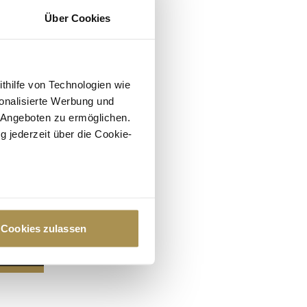
Über Cookies
ithilfe von Technologien wie
onalisierte Werbung und
 Angeboten zu ermöglichen.
g jederzeit über die Cookie-
au sein können
zieren
Cookies zulassen
hre Präferenzen im
Abschnitt
 Medien anbieten zu können
hrer Verwendung unserer