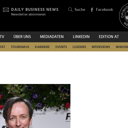
DAILY BUSINESS NEWS
Suche
Facebook
Newsletter abonnieren
.TV
ÜBER UNS
MEDIADATEN
LINKEDIN
EDITION AT
SUCHEN
TÄT
TOURISMUS
KARRIERE
EVENTS
LEADERS
INTERVIEWS
IMMOBI