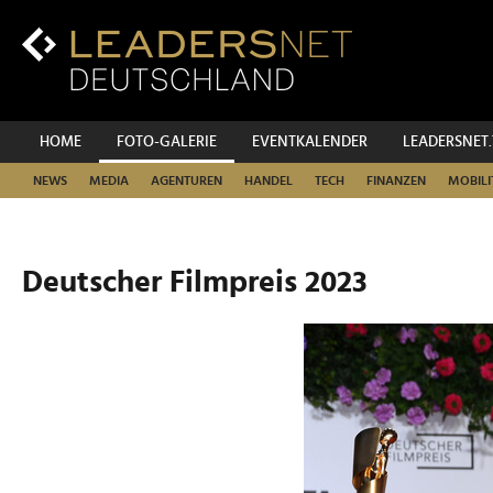
Zum
Inhalt
Zur
Fußzeilen-
Navigation
Zur
HOME
FOTO-GALERIE
EVENTKALENDER
LEADERSNET
Hauptnavigation
NEWS
MEDIA
AGENTUREN
HANDEL
TECH
FINANZEN
MOBILI
Deutscher Filmpreis 2023