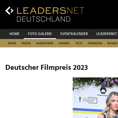
Zum
Inhalt
Zur
Fußzeilen-
Navigation
Zur
HOME
FOTO-GALERIE
EVENTKALENDER
LEADERSNET
Hauptnavigation
NEWS
MEDIA
AGENTUREN
HANDEL
TECH
FINANZEN
MOBILI
Deutscher Filmpreis 2023