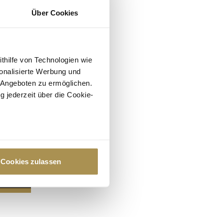
Über Cookies
ithilfe von Technologien wie
onalisierte Werbung und
 Angeboten zu ermöglichen.
g jederzeit über die Cookie-
au sein können
zieren
Cookies zulassen
hre Präferenzen im
Abschnitt
 Medien anbieten zu können
hrer Verwendung unserer