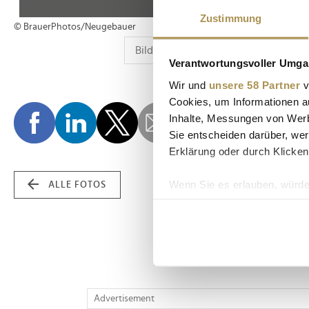
Zustimmung
© BrauerPhotos/Neugebauer
Verantwortungsvoller Umgan
Wir und
unsere 58 Partner
v
Cookies, um Informationen a
Inhalte, Messungen von Werb
Sie entscheiden darüber, wer
Erklärung oder durch Klicken
Wenn Sie es erlauben, würde
ALLE FOTOS
Informationen über Ih
Ihr Gerät durch aktiv
Erfahren Sie mehr darüber, w
Einzelheiten
fest.
Wir verwenden Cookies, um I
Advertisement
und die Zugriffe auf unsere 