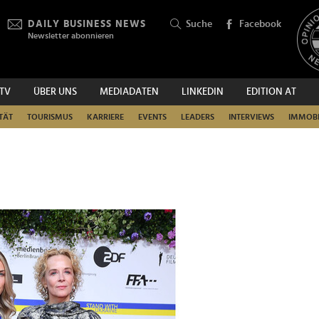
DAILY BUSINESS NEWS
Suche
Facebook
Newsletter abonnieren
.TV
ÜBER UNS
MEDIADATEN
LINKEDIN
EDITION AT
SUCHEN
TÄT
TOURISMUS
KARRIERE
EVENTS
LEADERS
INTERVIEWS
IMMOBI