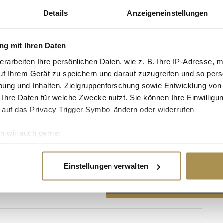
Details
Anzeigeneinstellungen
g mit Ihren Daten
erarbeiten Ihre persönlichen Daten, wie z. B. Ihre IP-Adresse, m
Advertisement
uf Ihrem Gerät zu speichern und darauf zuzugreifen und so pers
ung und Inhalten, Zielgruppenforschung sowie Entwicklung von
 Ihre Daten für welche Zwecke nutzt. Sie können Ihre Einwilligun
 auf das Privacy Trigger Symbol ändern oder widerrufen
n wir auch gerne:
re geografische Lage erfassen, welche bis auf einige Meter gen
es Scannen nach bestimmten Merkmalen (Fingerprinting) identifi
Einstellungen verwalten
ie Ihre persönlichen Daten verarbeitet werden, und legen Sie I
nhalte und Anzeigen zu personalisieren, Funktionen für soziale
Website zu analysieren. Außerdem geben wir Informationen zu I