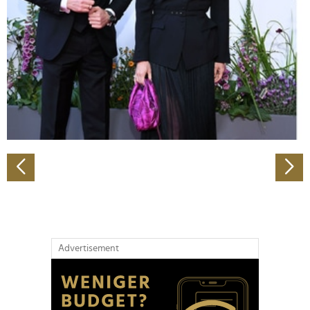
Wir verwenden Cookies, um Inhalte und Anzeigen zu
personalisieren, Funktionen für soziale Medien anbieten
zu können und die Zugriffe auf unsere Website zu
analysieren. Außerdem geben wir Informationen zu Ihrer
Verwendung unserer Website an unsere Partner für
soziale Medien, Werbung und Analysen weiter. Unsere
Partner führen diese Informationen möglicherweise mit
weiteren Daten zusammen, die Sie ihnen bereitgestellt
haben oder die sie im Rahmen Ihrer Nutzung der Dienste
gesammelt haben.
Advertisement