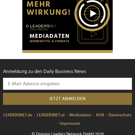
Anmeldung zu den Daily Business News
JETZT ANMELDEN
LEADERSNET.de
LEADERSNET.at
Mediadaten
AGB
Datenschutz
Impressum
© Opinion Leaders Network GmbH 2026