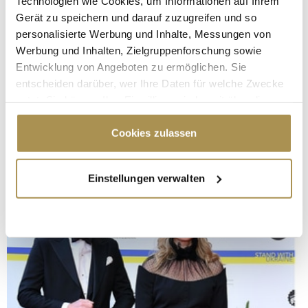
Technologien wie Cookies, um Informationen auf Ihrem
Gerät zu speichern und darauf zuzugreifen und so
personalisierte Werbung und Inhalte, Messungen von
Werbung und Inhalten, Zielgruppenforschung sowie
Entwicklung von Angeboten zu ermöglichen. Sie
entscheiden darüber, wer Ihre Daten für welche Zwecke
nutzt. Sie können Ihre Einwilligung jederzeit über die
Cookie-Erklärung oder durch Klicken auf das Privacy
Trigger Symbol ändern oder widerrufen
Cookies zulassen
Wenn Sie es erlauben, würden wir auch gerne:
Einstellungen verwalten
Informationen über Ihre geografische Lage
erfassen, welche bis auf einige Meter genau sein
können
Ihr Gerät durch aktives Scannen nach
bestimmten Merkmalen (Fingerprinting) identifizieren
Erfahren Sie mehr darüber, wie Ihre persönlichen Daten
verarbeitet werden, und legen Sie Ihre Präferenzen im
Abschnitt Einzelheiten
fest.