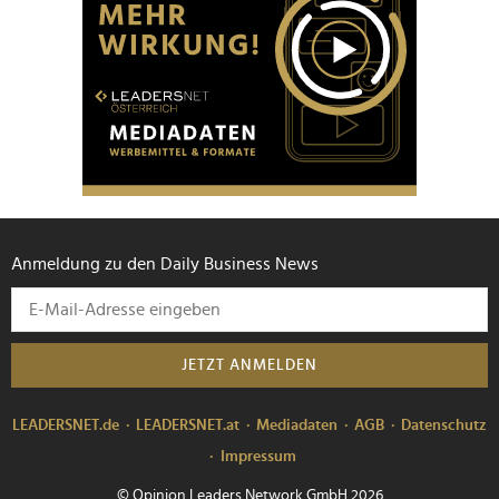
Anmeldung zu den Daily Business News
JETZT ANMELDEN
LEADERSNET.de
LEADERSNET.at
Mediadaten
AGB
Datenschutz
Impressum
© Opinion Leaders Network GmbH 2026