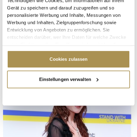
Technologien wie Cookies, um Informationen auf Ihrem
Gerät zu speichern und darauf zuzugreifen und so
personalisierte Werbung und Inhalte, Messungen von
Werbung und Inhalten, Zielgruppenforschung sowie
Entwicklung von Angeboten zu ermöglichen. Sie
entscheiden darüber, wer Ihre Daten für welche Zwecke
nutzt. Sie können Ihre Einwilligung jederzeit über die
Cookie-Erklärung oder durch Klicken auf das Privacy
Trigger Symbol ändern oder widerrufen
Cookies zulassen
Wenn Sie es erlauben, würden wir auch gerne:
Einstellungen verwalten
Informationen über Ihre geografische Lage
erfassen, welche bis auf einige Meter genau sein
können
Ihr Gerät durch aktives Scannen nach
bestimmten Merkmalen (Fingerprinting) identifizieren
Erfahren Sie mehr darüber, wie Ihre persönlichen Daten
verarbeitet werden, und legen Sie Ihre Präferenzen im
Abschnitt Einzelheiten
fest.