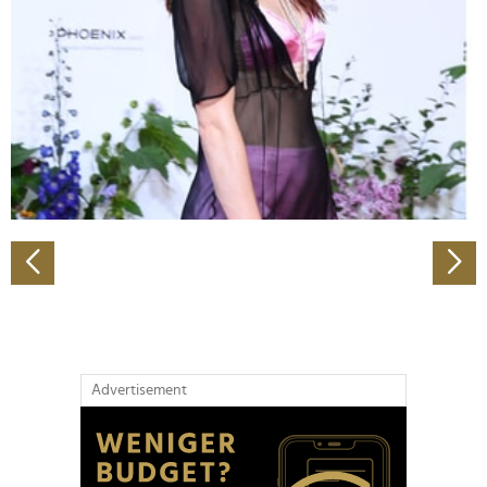
Wir verwenden Cookies, um Inhalte und Anzeigen zu
personalisieren, Funktionen für soziale Medien anbieten
zu können und die Zugriffe auf unsere Website zu
analysieren. Außerdem geben wir Informationen zu Ihrer
Verwendung unserer Website an unsere Partner für
soziale Medien, Werbung und Analysen weiter. Unsere
Partner führen diese Informationen möglicherweise mit
weiteren Daten zusammen, die Sie ihnen bereitgestellt
haben oder die sie im Rahmen Ihrer Nutzung der Dienste
gesammelt haben.
Advertisement