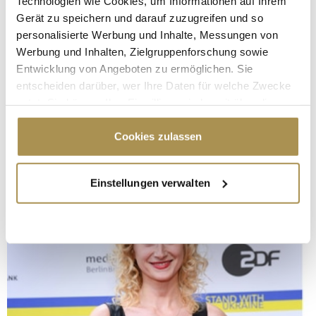
Technologien wie Cookies, um Informationen auf Ihrem
Gerät zu speichern und darauf zuzugreifen und so
personalisierte Werbung und Inhalte, Messungen von
Werbung und Inhalten, Zielgruppenforschung sowie
Entwicklung von Angeboten zu ermöglichen. Sie
entscheiden darüber, wer Ihre Daten für welche Zwecke
nutzt. Sie können Ihre Einwilligung jederzeit über die
Cookie-Erklärung oder durch Klicken auf das Privacy
Trigger Symbol ändern oder widerrufen
Cookies zulassen
Wenn Sie es erlauben, würden wir auch gerne:
Einstellungen verwalten
Informationen über Ihre geografische Lage
erfassen, welche bis auf einige Meter genau sein
können
Ihr Gerät durch aktives Scannen nach
bestimmten Merkmalen (Fingerprinting) identifizieren
Erfahren Sie mehr darüber, wie Ihre persönlichen Daten
verarbeitet werden, und legen Sie Ihre Präferenzen im
Abschnitt Einzelheiten
fest.