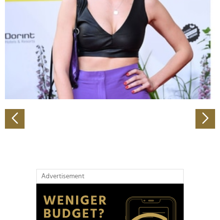
Wir verwenden Cookies, um Inhalte und Anzeigen zu
personalisieren, Funktionen für soziale Medien anbieten
zu können und die Zugriffe auf unsere Website zu
analysieren. Außerdem geben wir Informationen zu Ihrer
Verwendung unserer Website an unsere Partner für
soziale Medien, Werbung und Analysen weiter. Unsere
Partner führen diese Informationen möglicherweise mit
weiteren Daten zusammen, die Sie ihnen bereitgestellt
haben oder die sie im Rahmen Ihrer Nutzung der Dienste
gesammelt haben.
Advertisement