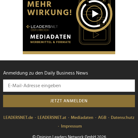
Anmeldung zu den Daily Business News
JETZT ANMELDEN
LEADERSNET.de
LEADERSNET.at
Mediadaten
AGB
Datenschutz
Impressum
© Opinion Leaders Network GmbH 2026