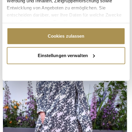
Werbung und Inhalten, Zielgruppenforschung sowie
Entwicklung von Angeboten zu ermöglichen. Sie
entscheiden darüber, wer Ihre Daten für welche Zwecke
nutzt. Sie können Ihre Einwilligung jederzeit über die
Cookie-Erklärung oder durch Klicken auf das Privacy
Trigger Symbol ändern oder widerrufen
Cookies zulassen
Wenn Sie es erlauben, würden wir auch gerne:
Einstellungen verwalten
Informationen über Ihre geografische Lage
erfassen, welche bis auf einige Meter genau sein
können
Ihr Gerät durch aktives Scannen nach
bestimmten Merkmalen (Fingerprinting) identifizieren
Erfahren Sie mehr darüber, wie Ihre persönlichen Daten
verarbeitet werden, und legen Sie Ihre Präferenzen im
Abschnitt Einzelheiten
fest.
Wir verwenden Cookies, um Inhalte und Anzeigen zu
personalisieren, Funktionen für soziale Medien anbieten