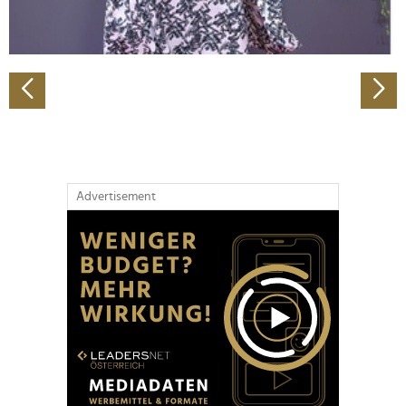
zu können und die Zugriffe auf unsere Website zu
analysieren. Außerdem geben wir Informationen zu Ihrer
Verwendung unserer Website an unsere Partner für
soziale Medien, Werbung und Analysen weiter. Unsere
Partner führen diese Informationen möglicherweise mit
weiteren Daten zusammen, die Sie ihnen bereitgestellt
haben oder die sie im Rahmen Ihrer Nutzung der Dienste
gesammelt haben.
Advertisement