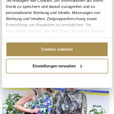
Technologien wie Cookies, um Informationen auf Ihrem
Gerät zu speichern und darauf zuzugreifen und so
personalisierte Werbung und Inhalte, Messungen von
Werbung und Inhalten, Zielgruppenforschung sowie
Entwicklung von Angeboten zu ermöglichen. Sie
entscheiden darüber, wer Ihre Daten für welche Zwecke
nutzt. Sie können Ihre Einwilligung jederzeit über die
Cookie-Erklärung oder durch Klicken auf das Privacy
Trigger Symbol ändern oder widerrufen
Cookies zulassen
Wenn Sie es erlauben, würden wir auch gerne:
Einstellungen verwalten
Informationen über Ihre geografische Lage
erfassen, welche bis auf einige Meter genau sein
können
Ihr Gerät durch aktives Scannen nach
bestimmten Merkmalen (Fingerprinting) identifizieren
Erfahren Sie mehr darüber, wie Ihre persönlichen Daten
verarbeitet werden, und legen Sie Ihre Präferenzen im
Abschnitt Einzelheiten
fest.