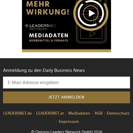
Anmeldung zu den Daily Business News
JETZT ANMELDEN
LEADERSNET.de
LEADERSNET.at
Mediadaten
AGB
Datenschutz
Impressum
© Opinion Leaders Network GmbH 2026