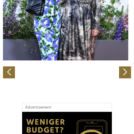
Wir verwenden Cookies, um Inhalte und Anzeigen zu
personalisieren, Funktionen für soziale Medien anbieten
zu können und die Zugriffe auf unsere Website zu
analysieren. Außerdem geben wir Informationen zu Ihrer
Verwendung unserer Website an unsere Partner für
soziale Medien, Werbung und Analysen weiter. Unsere
Partner führen diese Informationen möglicherweise mit
weiteren Daten zusammen, die Sie ihnen bereitgestellt
haben oder die sie im Rahmen Ihrer Nutzung der Dienste
gesammelt haben.
Advertisement