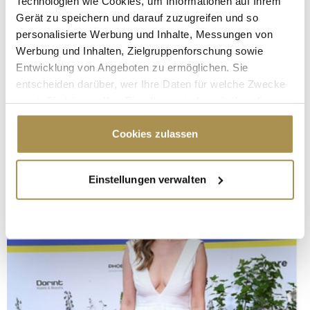
Technologien wie Cookies, um Informationen auf Ihrem
Gerät zu speichern und darauf zuzugreifen und so
personalisierte Werbung und Inhalte, Messungen von
Werbung und Inhalten, Zielgruppenforschung sowie
Entwicklung von Angeboten zu ermöglichen. Sie
entscheiden darüber, wer Ihre Daten für welche Zwecke
nutzt. Sie können Ihre Einwilligung jederzeit über die
Cookie-Erklärung oder durch Klicken auf das Privacy
Trigger Symbol ändern oder widerrufen
Cookies zulassen
Wenn Sie es erlauben, würden wir auch gerne:
Einstellungen verwalten
Informationen über Ihre geografische Lage
erfassen, welche bis auf einige Meter genau sein
können
Ihr Gerät durch aktives Scannen nach
bestimmten Merkmalen (Fingerprinting) identifizieren
Erfahren Sie mehr darüber, wie Ihre persönlichen Daten
verarbeitet werden, und legen Sie Ihre Präferenzen im
Abschnitt Einzelheiten
fest.