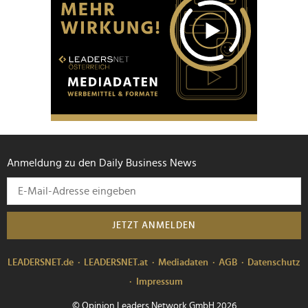
Anmeldung zu den Daily Business News
JETZT ANMELDEN
LEADERSNET.de
LEADERSNET.at
Mediadaten
AGB
Datenschutz
Impressum
© Opinion Leaders Network GmbH 2026