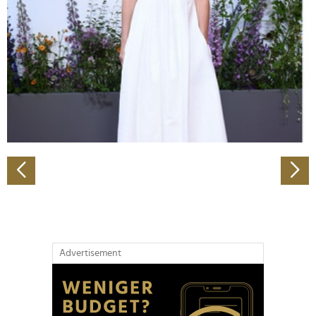
Wir verwenden Cookies, um Inhalte und Anzeigen zu
personalisieren, Funktionen für soziale Medien anbieten
zu können und die Zugriffe auf unsere Website zu
analysieren. Außerdem geben wir Informationen zu Ihrer
Verwendung unserer Website an unsere Partner für
soziale Medien, Werbung und Analysen weiter. Unsere
Partner führen diese Informationen möglicherweise mit
weiteren Daten zusammen, die Sie ihnen bereitgestellt
haben oder die sie im Rahmen Ihrer Nutzung der Dienste
gesammelt haben.
Advertisement