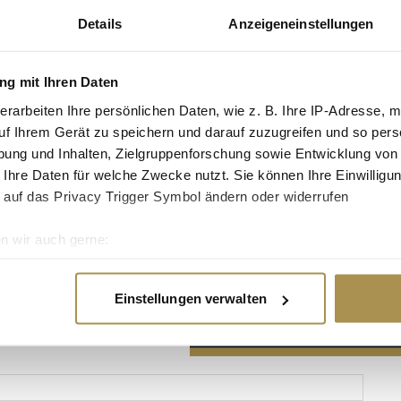
Details
Anzeigeneinstellungen
g mit Ihren Daten
erarbeiten Ihre persönlichen Daten, wie z. B. Ihre IP-Adresse, m
Advertisement
uf Ihrem Gerät zu speichern und darauf zuzugreifen und so pers
ung und Inhalten, Zielgruppenforschung sowie Entwicklung von
 Ihre Daten für welche Zwecke nutzt. Sie können Ihre Einwilligun
 auf das Privacy Trigger Symbol ändern oder widerrufen
n wir auch gerne:
re geografische Lage erfassen, welche bis auf einige Meter gen
es Scannen nach bestimmten Merkmalen (Fingerprinting) identifi
Einstellungen verwalten
ie Ihre persönlichen Daten verarbeitet werden, und legen Sie I
nhalte und Anzeigen zu personalisieren, Funktionen für soziale
Website zu analysieren. Außerdem geben wir Informationen zu I