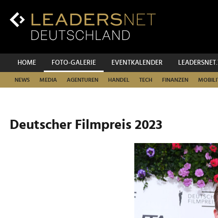
Zum
Inhalt
Zur
Fußzeilen-
Navigation
Zur
HOME
FOTO-GALERIE
EVENTKALENDER
LEADERSNET
Hauptnavigation
NEWS
MEDIA
AGENTUREN
HANDEL
TECH
FINANZEN
MOBILI
Deutscher Filmpreis 2023