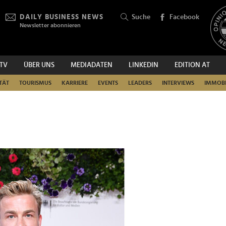
DAILY BUSINESS NEWS
Suche
Facebook
Newsletter abonnieren
.TV
ÜBER UNS
MEDIADATEN
LINKEDIN
EDITION AT
SUCHEN
TÄT
TOURISMUS
KARRIERE
EVENTS
LEADERS
INTERVIEWS
IMMOBI