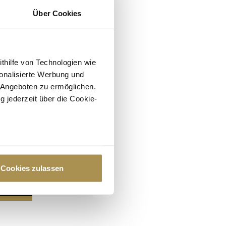
Über Cookies
ithilfe von Technologien wie
onalisierte Werbung und
 Angeboten zu ermöglichen.
g jederzeit über die Cookie-
au sein können
zieren
Cookies zulassen
hre Präferenzen im
Abschnitt
 Medien anbieten zu können
hrer Verwendung unserer