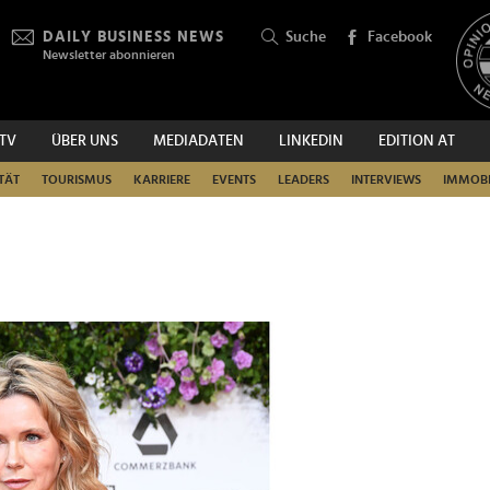
DAILY BUSINESS NEWS
Suche
Facebook
Newsletter abonnieren
.TV
ÜBER UNS
MEDIADATEN
LINKEDIN
EDITION AT
SUCHEN
TÄT
TOURISMUS
KARRIERE
EVENTS
LEADERS
INTERVIEWS
IMMOBI