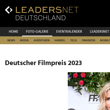
Zum
Inhalt
Zur
Fußzeilen-
Navigation
Zur
HOME
FOTO-GALERIE
EVENTKALENDER
LEADERSNET
Hauptnavigation
NEWS
MEDIA
AGENTUREN
HANDEL
TECH
FINANZEN
MOBILI
Deutscher Filmpreis 2023