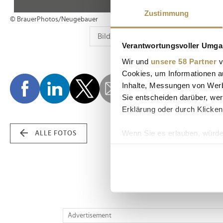
Zustimmung
© BrauerPhotos/Neugebauer
Verantwortungsvoller Umgan
Wir und
unsere 58 Partner
v
Cookies, um Informationen a
Inhalte, Messungen von Werb
Sie entscheiden darüber, wer
Erklärung oder durch Klicken
Wenn Sie es erlauben, würde
ALLE FOTOS
Informationen über Ih
Ihr Gerät durch aktiv
Erfahren Sie mehr darüber, w
Einzelheiten
fest.
Wir verwenden Cookies, um I
Advertisement
und die Zugriffe auf unsere 