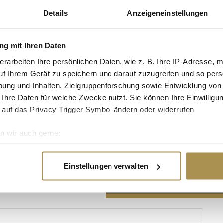
Details
Anzeigeneinstellungen
g mit Ihren Daten
erarbeiten Ihre persönlichen Daten, wie z. B. Ihre IP-Adresse, m
Advertisement
uf Ihrem Gerät zu speichern und darauf zuzugreifen und so pers
ung und Inhalten, Zielgruppenforschung sowie Entwicklung von
 Ihre Daten für welche Zwecke nutzt. Sie können Ihre Einwilligun
 auf das Privacy Trigger Symbol ändern oder widerrufen
n wir auch gerne:
re geografische Lage erfassen, welche bis auf einige Meter gen
es Scannen nach bestimmten Merkmalen (Fingerprinting) identifi
Einstellungen verwalten
ie Ihre persönlichen Daten verarbeitet werden, und legen Sie I
nhalte und Anzeigen zu personalisieren, Funktionen für soziale
Website zu analysieren. Außerdem geben wir Informationen zu I