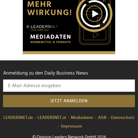
Anmeldung zu den Daily Business News
JETZT ANMELDEN
LEADERSNET.de
LEADERSNET.at
Mediadaten
AGB
Datenschutz
Impressum
© Opinion Leaders Network GmbH 2026