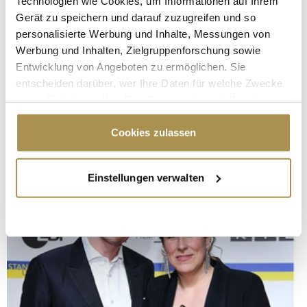
Technologien wie Cookies, um Informationen auf Ihrem
Gerät zu speichern und darauf zuzugreifen und so
personalisierte Werbung und Inhalte, Messungen von
Werbung und Inhalten, Zielgruppenforschung sowie
Entwicklung von Angeboten zu ermöglichen. Sie
entscheiden darüber, wer Ihre Daten für welche Zwecke
nutzt. Sie können Ihre Einwilligung jederzeit über die
Cookie-Erklärung oder durch Klicken auf das Privacy
Trigger Symbol ändern oder widerrufen
Cookies zulassen
Wenn Sie es erlauben, würden wir auch gerne:
Einstellungen verwalten
Informationen über Ihre geografische Lage
erfassen, welche bis auf einige Meter genau sein
können
Ihr Gerät durch aktives Scannen nach
bestimmten Merkmalen (Fingerprinting) identifizieren
Erfahren Sie mehr darüber, wie Ihre persönlichen Daten
verarbeitet werden, und legen Sie Ihre Präferenzen im
Abschnitt Einzelheiten
fest.