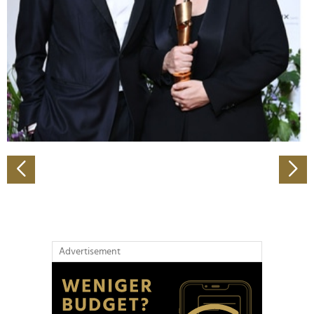
Wir verwenden Cookies, um Inhalte und Anzeigen zu
personalisieren, Funktionen für soziale Medien anbieten
zu können und die Zugriffe auf unsere Website zu
analysieren. Außerdem geben wir Informationen zu Ihrer
Verwendung unserer Website an unsere Partner für
soziale Medien, Werbung und Analysen weiter. Unsere
Partner führen diese Informationen möglicherweise mit
weiteren Daten zusammen, die Sie ihnen bereitgestellt
haben oder die sie im Rahmen Ihrer Nutzung der Dienste
gesammelt haben.
Advertisement