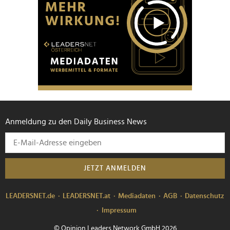
Anmeldung zu den Daily Business News
JETZT ANMELDEN
LEADERSNET.de
LEADERSNET.at
Mediadaten
AGB
Datenschutz
Impressum
© Opinion Leaders Network GmbH 2026