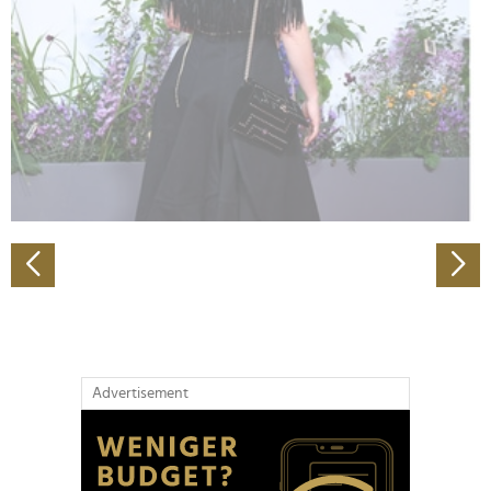
Wir verwenden Cookies, um Inhalte und Anzeigen zu
personalisieren, Funktionen für soziale Medien anbieten
zu können und die Zugriffe auf unsere Website zu
analysieren. Außerdem geben wir Informationen zu Ihrer
Verwendung unserer Website an unsere Partner für
soziale Medien, Werbung und Analysen weiter. Unsere
Partner führen diese Informationen möglicherweise mit
weiteren Daten zusammen, die Sie ihnen bereitgestellt
haben oder die sie im Rahmen Ihrer Nutzung der Dienste
gesammelt haben.
Advertisement