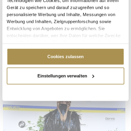
Technologien wie Cookies, um Informationen auf Ihrem
Gerät zu speichern und darauf zuzugreifen und so
personalisierte Werbung und Inhalte, Messungen von
Werbung und Inhalten, Zielgruppenforschung sowie
Entwicklung von Angeboten zu ermöglichen. Sie
entscheiden darüber, wer Ihre Daten für welche Zwecke
nutzt. Sie können Ihre Einwilligung jederzeit über die
Cookie-Erklärung oder durch Klicken auf das Privacy
Trigger Symbol ändern oder widerrufen
Cookies zulassen
Wenn Sie es erlauben, würden wir auch gerne:
Einstellungen verwalten
Informationen über Ihre geografische Lage
erfassen, welche bis auf einige Meter genau sein
können
Ihr Gerät durch aktives Scannen nach
bestimmten Merkmalen (Fingerprinting) identifizieren
Erfahren Sie mehr darüber, wie Ihre persönlichen Daten
verarbeitet werden, und legen Sie Ihre Präferenzen im
Abschnitt Einzelheiten
fest.