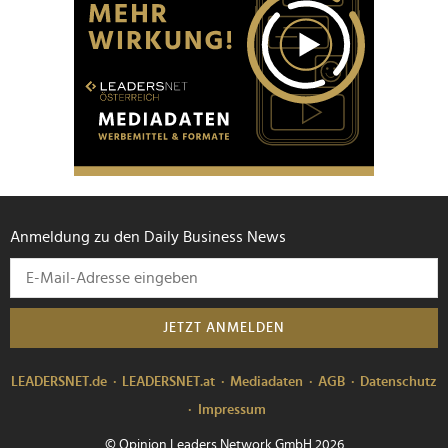
Anmeldung zu den Daily Business News
JETZT ANMELDEN
LEADERSNET.de
LEADERSNET.at
Mediadaten
AGB
Datenschutz
Impressum
© Opinion Leaders Network GmbH 2026