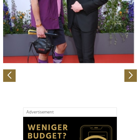
Wir verwenden Cookies, um Inhalte und Anzeigen zu
personalisieren, Funktionen für soziale Medien anbieten
zu können und die Zugriffe auf unsere Website zu
analysieren. Außerdem geben wir Informationen zu Ihrer
Verwendung unserer Website an unsere Partner für
soziale Medien, Werbung und Analysen weiter. Unsere
Partner führen diese Informationen möglicherweise mit
weiteren Daten zusammen, die Sie ihnen bereitgestellt
haben oder die sie im Rahmen Ihrer Nutzung der Dienste
gesammelt haben.
Advertisement