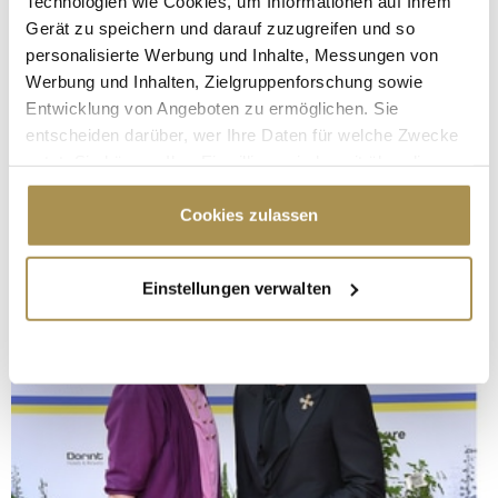
Technologien wie Cookies, um Informationen auf Ihrem
Gerät zu speichern und darauf zuzugreifen und so
personalisierte Werbung und Inhalte, Messungen von
Werbung und Inhalten, Zielgruppenforschung sowie
Entwicklung von Angeboten zu ermöglichen. Sie
entscheiden darüber, wer Ihre Daten für welche Zwecke
nutzt. Sie können Ihre Einwilligung jederzeit über die
Cookie-Erklärung oder durch Klicken auf das Privacy
Trigger Symbol ändern oder widerrufen
Cookies zulassen
Wenn Sie es erlauben, würden wir auch gerne:
Einstellungen verwalten
Informationen über Ihre geografische Lage
erfassen, welche bis auf einige Meter genau sein
können
Ihr Gerät durch aktives Scannen nach
bestimmten Merkmalen (Fingerprinting) identifizieren
Erfahren Sie mehr darüber, wie Ihre persönlichen Daten
verarbeitet werden, und legen Sie Ihre Präferenzen im
Abschnitt Einzelheiten
fest.