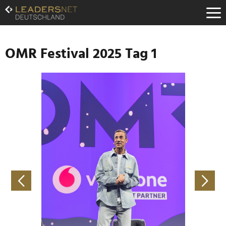
Zum
Inhalt
Zur
Fußzeilen-
Navigation
OMR Festival 2025 Tag 1
Zur
Hauptnavigation