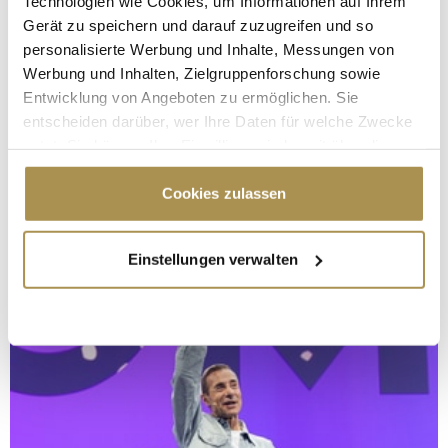
Technologien wie Cookies, um Informationen auf Ihrem
Gerät zu speichern und darauf zuzugreifen und so
personalisierte Werbung und Inhalte, Messungen von
Werbung und Inhalten, Zielgruppenforschung sowie
Entwicklung von Angeboten zu ermöglichen. Sie
entscheiden darüber, wer Ihre Daten für welche Zwecke
nutzt. Sie können Ihre Einwilligung jederzeit über die
Cookie-Erklärung oder durch Klicken auf das Privacy
Trigger Symbol ändern oder widerrufen
Cookies zulassen
Wenn Sie es erlauben, würden wir auch gerne:
Einstellungen verwalten
Informationen über Ihre geografische Lage
erfassen, welche bis auf einige Meter genau sein
können
Ihr Gerät durch aktives Scannen nach
bestimmten Merkmalen (Fingerprinting) identifizieren
Erfahren Sie mehr darüber, wie Ihre persönlichen Daten
verarbeitet werden, und legen Sie Ihre Präferenzen im
Abschnitt Einzelheiten
fest.