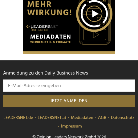
Anmeldung zu den Daily Business News
JETZT ANMELDEN
LEADERSNET.de
LEADERSNET.at
Mediadaten
AGB
Datenschutz
Impressum
© Opinion Leaders Network GmbH 2026