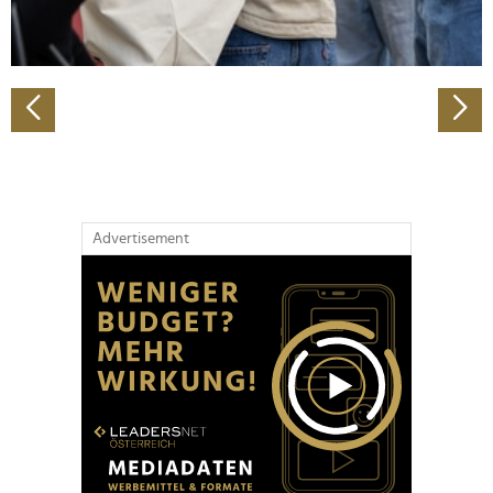
zu können und die Zugriffe auf unsere Website zu
analysieren. Außerdem geben wir Informationen zu Ihrer
Verwendung unserer Website an unsere Partner für
soziale Medien, Werbung und Analysen weiter. Unsere
Partner führen diese Informationen möglicherweise mit
weiteren Daten zusammen, die Sie ihnen bereitgestellt
haben oder die sie im Rahmen Ihrer Nutzung der Dienste
gesammelt haben.
Advertisement