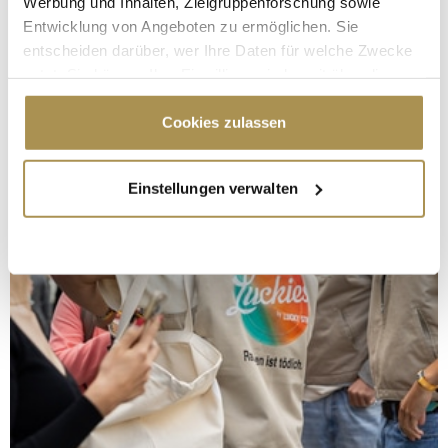
Werbung und Inhalten, Zielgruppenforschung sowie
Entwicklung von Angeboten zu ermöglichen. Sie
entscheiden darüber, wer Ihre Daten für welche Zwecke
nutzt. Sie können Ihre Einwilligung jederzeit über die
Cookie-Erklärung oder durch Klicken auf das Privacy
Trigger Symbol ändern oder widerrufen
Cookies zulassen
Wenn Sie es erlauben, würden wir auch gerne:
Einstellungen verwalten
Informationen über Ihre geografische Lage
erfassen, welche bis auf einige Meter genau sein
können
Ihr Gerät durch aktives Scannen nach
bestimmten Merkmalen (Fingerprinting) identifizieren
Erfahren Sie mehr darüber, wie Ihre persönlichen Daten
verarbeitet werden, und legen Sie Ihre Präferenzen im
Abschnitt Einzelheiten
fest.
Wir verwenden Cookies, um Inhalte und Anzeigen zu
personalisieren, Funktionen für soziale Medien anbieten