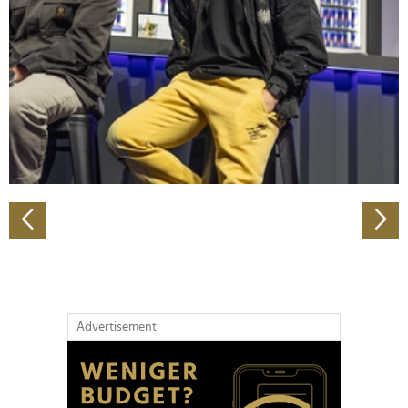
Wir verwenden Cookies, um Inhalte und Anzeigen zu
personalisieren, Funktionen für soziale Medien anbieten
zu können und die Zugriffe auf unsere Website zu
analysieren. Außerdem geben wir Informationen zu Ihrer
Verwendung unserer Website an unsere Partner für
soziale Medien, Werbung und Analysen weiter. Unsere
Partner führen diese Informationen möglicherweise mit
weiteren Daten zusammen, die Sie ihnen bereitgestellt
haben oder die sie im Rahmen Ihrer Nutzung der Dienste
gesammelt haben.
Advertisement