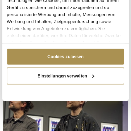
Technologien wie Cookies, um Informationen auf Ihrem
Gerät zu speichern und darauf zuzugreifen und so
personalisierte Werbung und Inhalte, Messungen von
Werbung und Inhalten, Zielgruppenforschung sowie
Entwicklung von Angeboten zu ermöglichen. Sie
entscheiden darüber, wer Ihre Daten für welche Zwecke
nutzt. Sie können Ihre Einwilligung jederzeit über die
Cookie-Erklärung oder durch Klicken auf das Privacy
Trigger Symbol ändern oder widerrufen
Cookies zulassen
Wenn Sie es erlauben, würden wir auch gerne:
Einstellungen verwalten
Informationen über Ihre geografische Lage
erfassen, welche bis auf einige Meter genau sein
können
Ihr Gerät durch aktives Scannen nach
bestimmten Merkmalen (Fingerprinting) identifizieren
Erfahren Sie mehr darüber, wie Ihre persönlichen Daten
verarbeitet werden, und legen Sie Ihre Präferenzen im
Abschnitt Einzelheiten
fest.