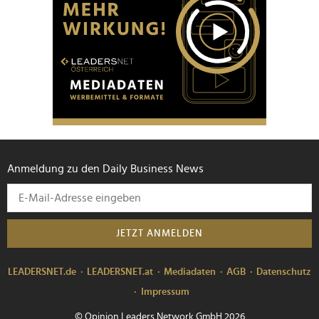
Anmeldung zu den Daily Business News
JETZT ANMELDEN
LEADERSNET.de
LEADERSNET.at
Mediadaten
AGB
Datenschutz
Impressum
© Opinion Leaders Network GmbH 2026