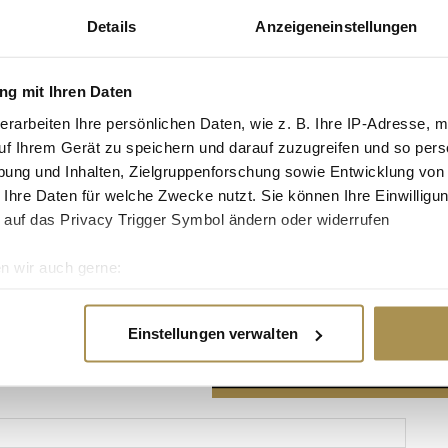
Details
Anzeigeneinstellungen
g mit Ihren Daten
erarbeiten Ihre persönlichen Daten, wie z. B. Ihre IP-Adresse, m
Advertisement
uf Ihrem Gerät zu speichern und darauf zuzugreifen und so pers
ung und Inhalten, Zielgruppenforschung sowie Entwicklung von
 Ihre Daten für welche Zwecke nutzt. Sie können Ihre Einwilligun
 auf das Privacy Trigger Symbol ändern oder widerrufen
n wir auch gerne:
re geografische Lage erfassen, welche bis auf einige Meter gen
es Scannen nach bestimmten Merkmalen (Fingerprinting) identifi
Einstellungen verwalten
ie Ihre persönlichen Daten verarbeitet werden, und legen Sie I
nhalte und Anzeigen zu personalisieren, Funktionen für soziale
Website zu analysieren. Außerdem geben wir Informationen zu I