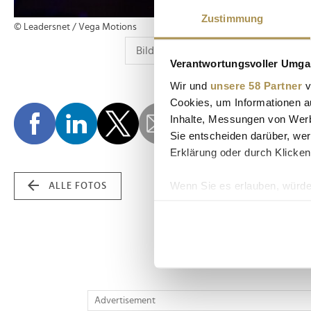
Zustimmung
© Leadersnet / Vega Motions
Verantwortungsvoller Umgan
Wir und
unsere 58 Partner
v
Cookies, um Informationen a
Inhalte, Messungen von Werb
Sie entscheiden darüber, wer
Erklärung oder durch Klicken
Wenn Sie es erlauben, würde
ALLE FOTOS
Informationen über Ih
Ihr Gerät durch aktiv
Erfahren Sie mehr darüber, w
Einzelheiten
fest.
Wir verwenden Cookies, um I
Advertisement
und die Zugriffe auf unsere 