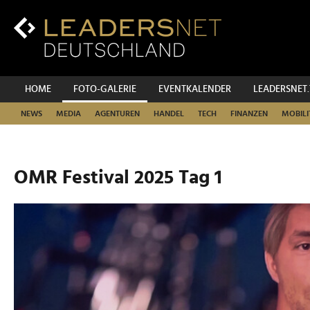
Zum
Inhalt
Zur
Fußzeilen-
Navigation
Zur
HOME
FOTO-GALERIE
EVENTKALENDER
LEADERSNET
Hauptnavigation
NEWS
MEDIA
AGENTUREN
HANDEL
TECH
FINANZEN
MOBILI
OMR Festival 2025 Tag 1