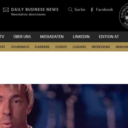
DAILY BUSINESS NEWS
Suche
Facebook
Newsletter abonnieren
.TV
ÜBER UNS
MEDIADATEN
LINKEDIN
EDITION AT
SUCHEN
TÄT
TOURISMUS
KARRIERE
EVENTS
LEADERS
INTERVIEWS
IMMOBI