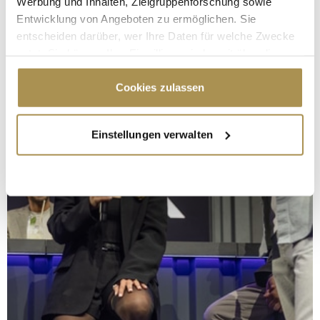
Werbung und Inhalten, Zielgruppenforschung sowie
Entwicklung von Angeboten zu ermöglichen. Sie
entscheiden darüber, wer Ihre Daten für welche Zwecke
nutzt. Sie können Ihre Einwilligung jederzeit über die
Cookie-Erklärung oder durch Klicken auf das Privacy
Trigger Symbol ändern oder widerrufen
Cookies zulassen
Wenn Sie es erlauben, würden wir auch gerne:
Einstellungen verwalten
Informationen über Ihre geografische Lage
erfassen, welche bis auf einige Meter genau sein
können
Ihr Gerät durch aktives Scannen nach
bestimmten Merkmalen (Fingerprinting) identifizieren
Erfahren Sie mehr darüber, wie Ihre persönlichen Daten
verarbeitet werden, und legen Sie Ihre Präferenzen im
Abschnitt Einzelheiten
fest.
Wir verwenden Cookies, um Inhalte und Anzeigen zu
personalisieren, Funktionen für soziale Medien anbieten