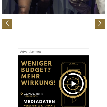
zu können und die Zugriffe auf unsere Website zu
analysieren. Außerdem geben wir Informationen zu Ihrer
Verwendung unserer Website an unsere Partner für
soziale Medien, Werbung und Analysen weiter. Unsere
Partner führen diese Informationen möglicherweise mit
weiteren Daten zusammen, die Sie ihnen bereitgestellt
haben oder die sie im Rahmen Ihrer Nutzung der Dienste
gesammelt haben.
Advertisement