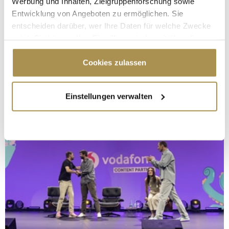
Werbung und Inhalten, Zielgruppenforschung sowie
Entwicklung von Angeboten zu ermöglichen. Sie
entscheiden darüber, wer Ihre Daten für welche Zwecke
nutzt. Sie können Ihre Einwilligung jederzeit über die
Cookie-Erklärung oder durch Klicken auf das Privacy
Trigger Symbol ändern oder widerrufen
Cookies zulassen
Wenn Sie es erlauben, würden wir auch gerne:
Einstellungen verwalten
Informationen über Ihre geografische Lage
erfassen, welche bis auf einige Meter genau sein
können
Ihr Gerät durch aktives Scannen nach
bestimmten Merkmalen (Fingerprinting) identifizieren
Erfahren Sie mehr darüber, wie Ihre persönlichen Daten
verarbeitet werden, und legen Sie Ihre Präferenzen im
Abschnitt Einzelheiten
fest.
Wir verwenden Cookies, um Inhalte und Anzeigen zu
personalisieren, Funktionen für soziale Medien anbieten