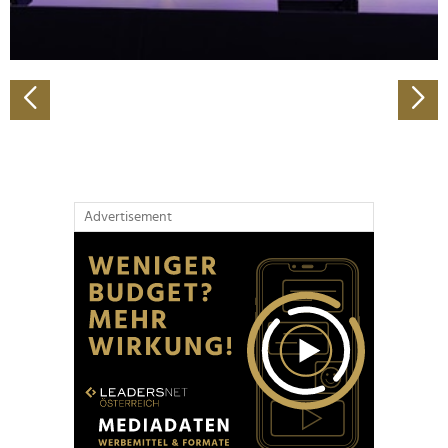
zu können und die Zugriffe auf unsere Website zu
analysieren. Außerdem geben wir Informationen zu Ihrer
Verwendung unserer Website an unsere Partner für
soziale Medien, Werbung und Analysen weiter. Unsere
Partner führen diese Informationen möglicherweise mit
weiteren Daten zusammen, die Sie ihnen bereitgestellt
haben oder die sie im Rahmen Ihrer Nutzung der Dienste
gesammelt haben.
Advertisement