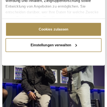
Werbung und Inhalten, Zielgruppenforschung sowie
Entwicklung von Angeboten zu ermöglichen. Sie
entscheiden darüber, wer Ihre Daten für welche Zwecke
nutzt. Sie können Ihre Einwilligung jederzeit über die
Cookie-Erklärung oder durch Klicken auf das Privacy
Trigger Symbol ändern oder widerrufen
Cookies zulassen
Wenn Sie es erlauben, würden wir auch gerne:
Einstellungen verwalten
Informationen über Ihre geografische Lage
erfassen, welche bis auf einige Meter genau sein
können
Ihr Gerät durch aktives Scannen nach
bestimmten Merkmalen (Fingerprinting) identifizieren
Erfahren Sie mehr darüber, wie Ihre persönlichen Daten
verarbeitet werden, und legen Sie Ihre Präferenzen im
Abschnitt Einzelheiten
fest.
Wir verwenden Cookies, um Inhalte und Anzeigen zu
personalisieren, Funktionen für soziale Medien anbieten