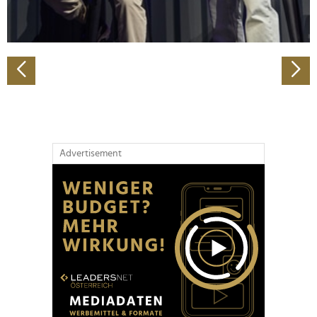
zu können und die Zugriffe auf unsere Website zu
analysieren. Außerdem geben wir Informationen zu Ihrer
Verwendung unserer Website an unsere Partner für
soziale Medien, Werbung und Analysen weiter. Unsere
Partner führen diese Informationen möglicherweise mit
weiteren Daten zusammen, die Sie ihnen bereitgestellt
haben oder die sie im Rahmen Ihrer Nutzung der Dienste
gesammelt haben.
Advertisement