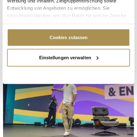
Werbung und Inhalten, Zielgruppenforschung sowie
Entwicklung von Angeboten zu ermöglichen. Sie
entscheiden darüber, wer Ihre Daten für welche Zwecke
nutzt. Sie können Ihre Einwilligung jederzeit über die
Cookie-Erklärung oder durch Klicken auf das Privacy
Trigger Symbol ändern oder widerrufen
Cookies zulassen
Wenn Sie es erlauben, würden wir auch gerne:
Einstellungen verwalten
Informationen über Ihre geografische Lage
erfassen, welche bis auf einige Meter genau sein
können
Ihr Gerät durch aktives Scannen nach
bestimmten Merkmalen (Fingerprinting) identifizieren
Erfahren Sie mehr darüber, wie Ihre persönlichen Daten
verarbeitet werden, und legen Sie Ihre Präferenzen im
Abschnitt Einzelheiten
fest.
Wir verwenden Cookies, um Inhalte und Anzeigen zu
personalisieren, Funktionen für soziale Medien anbieten