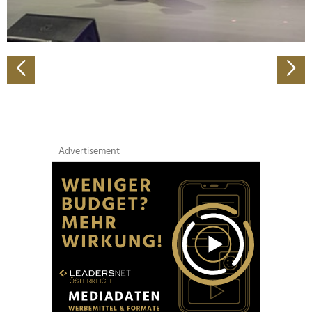
zu können und die Zugriffe auf unsere Website zu
analysieren. Außerdem geben wir Informationen zu Ihrer
Verwendung unserer Website an unsere Partner für
soziale Medien, Werbung und Analysen weiter. Unsere
Partner führen diese Informationen möglicherweise mit
weiteren Daten zusammen, die Sie ihnen bereitgestellt
haben oder die sie im Rahmen Ihrer Nutzung der Dienste
gesammelt haben.
Advertisement