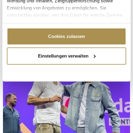
Werbung und Inhalten, Zielgruppenforschung sowie
Entwicklung von Angeboten zu ermöglichen. Sie
entscheiden darüber, wer Ihre Daten für welche Zwecke
nutzt. Sie können Ihre Einwilligung jederzeit über die
Cookie-Erklärung oder durch Klicken auf das Privacy
Trigger Symbol ändern oder widerrufen
Cookies zulassen
Wenn Sie es erlauben, würden wir auch gerne:
Einstellungen verwalten
Informationen über Ihre geografische Lage
erfassen, welche bis auf einige Meter genau sein
können
Ihr Gerät durch aktives Scannen nach
bestimmten Merkmalen (Fingerprinting) identifizieren
Erfahren Sie mehr darüber, wie Ihre persönlichen Daten
verarbeitet werden, und legen Sie Ihre Präferenzen im
Abschnitt Einzelheiten
fest.
Wir verwenden Cookies, um Inhalte und Anzeigen zu
personalisieren, Funktionen für soziale Medien anbieten