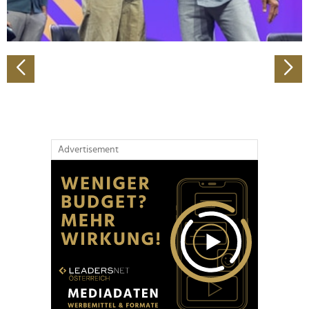
zu können und die Zugriffe auf unsere Website zu
analysieren. Außerdem geben wir Informationen zu Ihrer
Verwendung unserer Website an unsere Partner für
soziale Medien, Werbung und Analysen weiter. Unsere
Partner führen diese Informationen möglicherweise mit
weiteren Daten zusammen, die Sie ihnen bereitgestellt
haben oder die sie im Rahmen Ihrer Nutzung der Dienste
gesammelt haben.
Advertisement