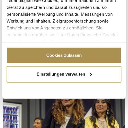
Technologien wie Cookies, um Informationen auf Ihrem
Gerät zu speichern und darauf zuzugreifen und so
personalisierte Werbung und Inhalte, Messungen von
Werbung und Inhalten, Zielgruppenforschung sowie
Entwicklung von Angeboten zu ermöglichen. Sie
entscheiden darüber, wer Ihre Daten für welche Zwecke
nutzt. Sie können Ihre Einwilligung jederzeit über die
Cookie-Erklärung oder durch Klicken auf das Privacy
Trigger Symbol ändern oder widerrufen
Cookies zulassen
Wenn Sie es erlauben, würden wir auch gerne:
Einstellungen verwalten
Informationen über Ihre geografische Lage
erfassen, welche bis auf einige Meter genau sein
können
Ihr Gerät durch aktives Scannen nach
bestimmten Merkmalen (Fingerprinting) identifizieren
Erfahren Sie mehr darüber, wie Ihre persönlichen Daten
verarbeitet werden, und legen Sie Ihre Präferenzen im
Abschnitt Einzelheiten
fest.