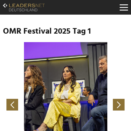
Zum
Inhalt
Zur
Fußzeilen-
Navigation
OMR Festival 2025 Tag 1
Zur
Hauptnavigation