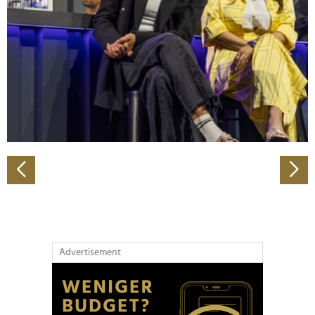
Wir verwenden Cookies, um Inhalte und Anzeigen zu
personalisieren, Funktionen für soziale Medien anbieten
zu können und die Zugriffe auf unsere Website zu
analysieren. Außerdem geben wir Informationen zu Ihrer
Verwendung unserer Website an unsere Partner für
soziale Medien, Werbung und Analysen weiter. Unsere
Partner führen diese Informationen möglicherweise mit
weiteren Daten zusammen, die Sie ihnen bereitgestellt
haben oder die sie im Rahmen Ihrer Nutzung der Dienste
gesammelt haben.
Advertisement