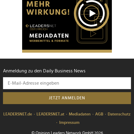
Anmeldung zu den Daily Business News
JETZT ANMELDEN
LEADERSNET.de
LEADERSNET.at
Mediadaten
AGB
Datenschutz
Impressum
© Opinion Leaders Network GmbH 2026