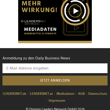
Anmeldung zu den Daily Business News
JETZT ANMELDEN
LEADERSNET.de
LEADERSNET.at
Mediadaten
AGB
Datenschutz
Impressum
© Opinion Leaders Network GmbH 2026