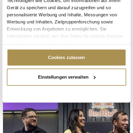
Technologien wie Cookies, um Informationen auf Ihrem
Gerät zu speichern und darauf zuzugreifen und so
personalisierte Werbung und Inhalte, Messungen von
Werbung und Inhalten, Zielgruppenforschung sowie
Entwicklung von Angeboten zu ermöglichen. Sie
entscheiden darüber, wer Ihre Daten für welche Zwecke
nutzt. Sie können Ihre Einwilligung jederzeit über die
Cookie-Erklärung oder durch Klicken auf das Privacy
Trigger Symbol ändern oder widerrufen
Cookies zulassen
Wenn Sie es erlauben, würden wir auch gerne:
Einstellungen verwalten
Informationen über Ihre geografische Lage
erfassen, welche bis auf einige Meter genau sein
können
Ihr Gerät durch aktives Scannen nach
bestimmten Merkmalen (Fingerprinting) identifizieren
Erfahren Sie mehr darüber, wie Ihre persönlichen Daten
verarbeitet werden, und legen Sie Ihre Präferenzen im
Abschnitt Einzelheiten
fest.