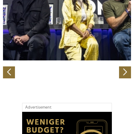
Wir verwenden Cookies, um Inhalte und Anzeigen zu
personalisieren, Funktionen für soziale Medien anbieten
zu können und die Zugriffe auf unsere Website zu
analysieren. Außerdem geben wir Informationen zu Ihrer
Verwendung unserer Website an unsere Partner für
soziale Medien, Werbung und Analysen weiter. Unsere
Partner führen diese Informationen möglicherweise mit
weiteren Daten zusammen, die Sie ihnen bereitgestellt
haben oder die sie im Rahmen Ihrer Nutzung der Dienste
gesammelt haben.
Advertisement