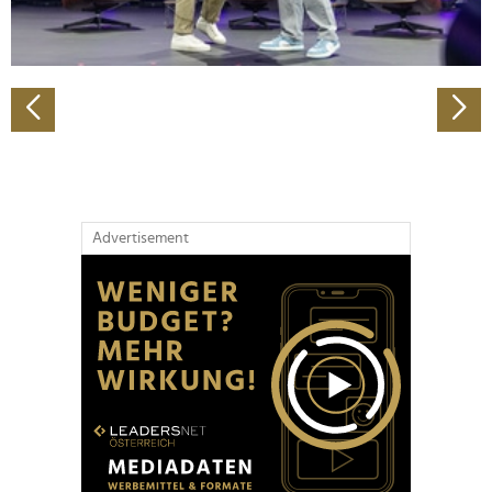
zu können und die Zugriffe auf unsere Website zu
analysieren. Außerdem geben wir Informationen zu Ihrer
Verwendung unserer Website an unsere Partner für
soziale Medien, Werbung und Analysen weiter. Unsere
Partner führen diese Informationen möglicherweise mit
weiteren Daten zusammen, die Sie ihnen bereitgestellt
haben oder die sie im Rahmen Ihrer Nutzung der Dienste
gesammelt haben.
Advertisement