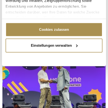
Werbung und Inhalten, Zielgruppenforschung sowie
Entwicklung von Angeboten zu ermöglichen. Sie
entscheiden darüber, wer Ihre Daten für welche Zwecke
nutzt. Sie können Ihre Einwilligung jederzeit über die
Cookie-Erklärung oder durch Klicken auf das Privacy
Trigger Symbol ändern oder widerrufen
Cookies zulassen
Wenn Sie es erlauben, würden wir auch gerne:
Einstellungen verwalten
Informationen über Ihre geografische Lage
erfassen, welche bis auf einige Meter genau sein
können
Ihr Gerät durch aktives Scannen nach
bestimmten Merkmalen (Fingerprinting) identifizieren
Erfahren Sie mehr darüber, wie Ihre persönlichen Daten
verarbeitet werden, und legen Sie Ihre Präferenzen im
Abschnitt Einzelheiten
fest.
Wir verwenden Cookies, um Inhalte und Anzeigen zu
personalisieren, Funktionen für soziale Medien anbieten