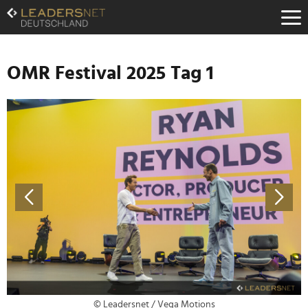
Zum
Inhalt
Zur
Fußzeilen-
Navigation
OMR Festival 2025 Tag 1
Zur
Hauptnavigation
© Leadersnet / Vega Motions