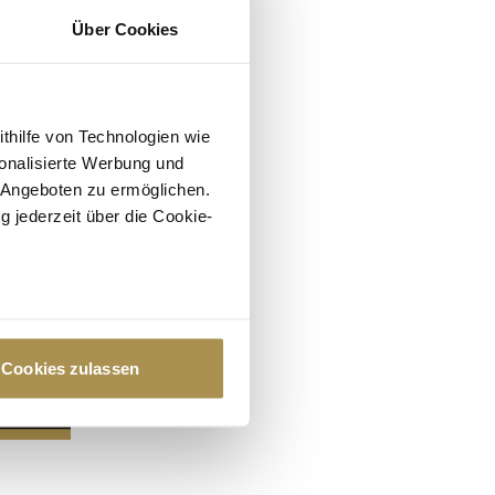
Über Cookies
ithilfe von Technologien wie
onalisierte Werbung und
 Angeboten zu ermöglichen.
g jederzeit über die Cookie-
au sein können
zieren
Cookies zulassen
hre Präferenzen im
Abschnitt
 Medien anbieten zu können
hrer Verwendung unserer