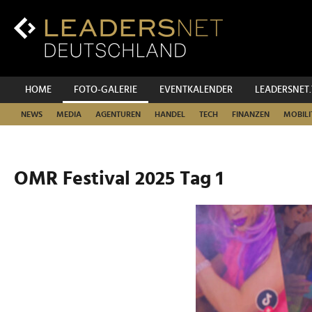
Zum
Inhalt
Zur
Fußzeilen-
Navigation
Zur
HOME
FOTO-GALERIE
EVENTKALENDER
LEADERSNET
Hauptnavigation
NEWS
MEDIA
AGENTUREN
HANDEL
TECH
FINANZEN
MOBILI
OMR Festival 2025 Tag 1