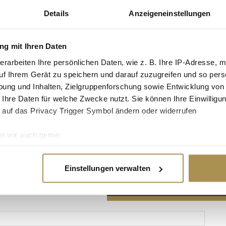
Details
Anzeigeneinstellungen
g mit Ihren Daten
erarbeiten Ihre persönlichen Daten, wie z. B. Ihre IP-Adresse, m
Advertisement
uf Ihrem Gerät zu speichern und darauf zuzugreifen und so pers
ung und Inhalten, Zielgruppenforschung sowie Entwicklung von
 Ihre Daten für welche Zwecke nutzt. Sie können Ihre Einwilligun
 auf das Privacy Trigger Symbol ändern oder widerrufen
n wir auch gerne:
re geografische Lage erfassen, welche bis auf einige Meter gen
es Scannen nach bestimmten Merkmalen (Fingerprinting) identifi
Einstellungen verwalten
ie Ihre persönlichen Daten verarbeitet werden, und legen Sie I
nhalte und Anzeigen zu personalisieren, Funktionen für soziale
Website zu analysieren. Außerdem geben wir Informationen zu I