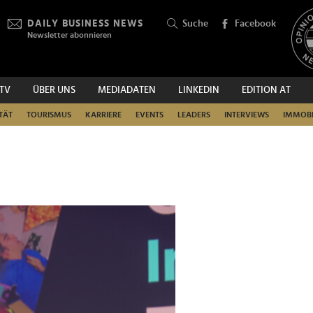
DAILY BUSINESS NEWS
Suche
Facebook
Newsletter abonnieren
.TV
ÜBER UNS
MEDIADATEN
LINKEDIN
EDITION AT
SUCHEN
TÄT
TOURISMUS
KARRIERE
EVENTS
LEADERS
INTERVIEWS
IMMOBI