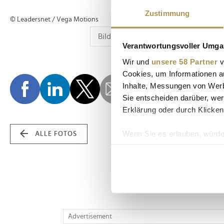
Zustimmung
© Leadersnet / Vega Motions
Verantwortungsvoller Umgan
Wir und
unsere 58 Partner
v
Cookies, um Informationen a
Inhalte, Messungen von Werb
Sie entscheiden darüber, wer
Erklärung oder durch Klicken
Wenn Sie es erlauben, würde
ALLE FOTOS
Informationen über Ih
Ihr Gerät durch aktiv
Erfahren Sie mehr darüber, w
Einzelheiten
fest.
Wir verwenden Cookies, um I
Advertisement
und die Zugriffe auf unsere 