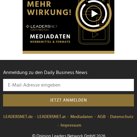
Anmeldung zu den Daily Business News
JETZT ANMELDEN
LEADERSNET.de
LEADERSNET.at
Mediadaten
AGB
Datenschutz
Impressum
© Opinion Leaders Network GmbH 2026