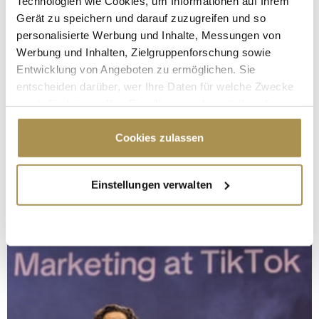
Technologien wie Cookies, um Informationen auf Ihrem
Gerät zu speichern und darauf zuzugreifen und so
personalisierte Werbung und Inhalte, Messungen von
Werbung und Inhalten, Zielgruppenforschung sowie
Entwicklung von Angeboten zu ermöglichen. Sie
entscheiden darüber, wer Ihre Daten für welche Zwecke
nutzt. Sie können Ihre Einwilligung jederzeit über die
Cookie-Erklärung oder durch Klicken auf das Privacy
Trigger Symbol ändern oder widerrufen
Cookies zulassen
Wenn Sie es erlauben, würden wir auch gerne:
Einstellungen verwalten
Informationen über Ihre geografische Lage
erfassen, welche bis auf einige Meter genau sein
können
Ihr Gerät durch aktives Scannen nach
bestimmten Merkmalen (Fingerprinting) identifizieren
Erfahren Sie mehr darüber, wie Ihre persönlichen Daten
verarbeitet werden, und legen Sie Ihre Präferenzen im
Abschnitt Einzelheiten
fest.