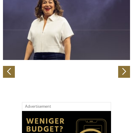
Wir verwenden Cookies, um Inhalte und Anzeigen zu
personalisieren, Funktionen für soziale Medien anbieten
zu können und die Zugriffe auf unsere Website zu
analysieren. Außerdem geben wir Informationen zu Ihrer
Verwendung unserer Website an unsere Partner für
soziale Medien, Werbung und Analysen weiter. Unsere
Partner führen diese Informationen möglicherweise mit
weiteren Daten zusammen, die Sie ihnen bereitgestellt
haben oder die sie im Rahmen Ihrer Nutzung der Dienste
gesammelt haben.
Advertisement