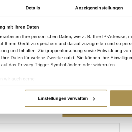
Details
Anzeigeneinstellungen
g mit Ihren Daten
erarbeiten Ihre persönlichen Daten, wie z. B. Ihre IP-Adresse, m
Advertisement
uf Ihrem Gerät zu speichern und darauf zuzugreifen und so pers
ung und Inhalten, Zielgruppenforschung sowie Entwicklung von
 Ihre Daten für welche Zwecke nutzt. Sie können Ihre Einwilligun
 auf das Privacy Trigger Symbol ändern oder widerrufen
n wir auch gerne:
re geografische Lage erfassen, welche bis auf einige Meter gen
es Scannen nach bestimmten Merkmalen (Fingerprinting) identifi
Einstellungen verwalten
ie Ihre persönlichen Daten verarbeitet werden, und legen Sie I
nhalte und Anzeigen zu personalisieren, Funktionen für soziale
Website zu analysieren. Außerdem geben wir Informationen zu I