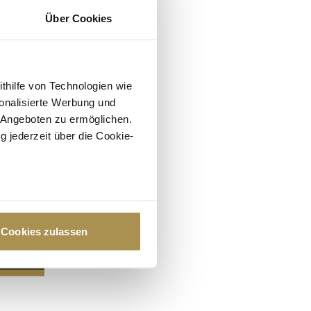
Über Cookies
ithilfe von Technologien wie
onalisierte Werbung und
 Angeboten zu ermöglichen.
g jederzeit über die Cookie-
au sein können
zieren
Cookies zulassen
hre Präferenzen im
Abschnitt
 Medien anbieten zu können
hrer Verwendung unserer