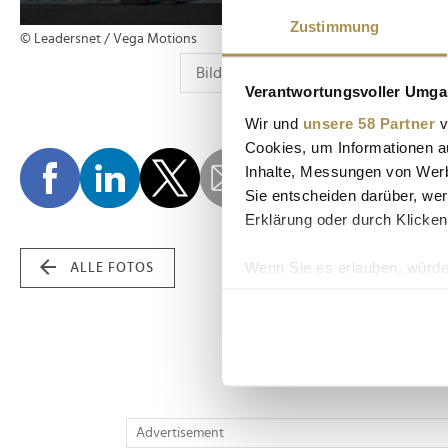
Zustimmung
© Leadersnet / Vega Motions
Verantwortungsvoller Umgan
Wir und
unsere 58 Partner
v
Cookies, um Informationen a
Inhalte, Messungen von Werb
Sie entscheiden darüber, wer
Erklärung oder durch Klicken
Wenn Sie es erlauben, würde
ALLE FOTOS
Informationen über Ih
Ihr Gerät durch aktiv
Erfahren Sie mehr darüber, w
Einzelheiten
fest.
Wir verwenden Cookies, um I
Advertisement
und die Zugriffe auf unsere 