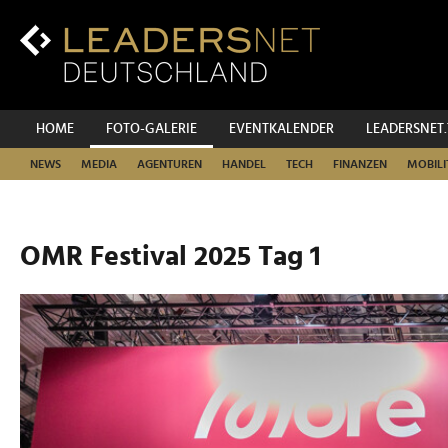
Zum
Inhalt
Zur
Fußzeilen-
Navigation
Zur
HOME
FOTO-GALERIE
EVENTKALENDER
LEADERSNET
Hauptnavigation
NEWS
MEDIA
AGENTUREN
HANDEL
TECH
FINANZEN
MOBILI
OMR Festival 2025 Tag 1