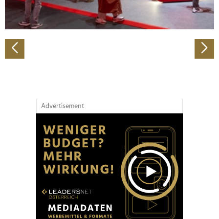
zu können und die Zugriffe auf unsere Website zu
analysieren. Außerdem geben wir Informationen zu Ihrer
Verwendung unserer Website an unsere Partner für
soziale Medien, Werbung und Analysen weiter. Unsere
Partner führen diese Informationen möglicherweise mit
weiteren Daten zusammen, die Sie ihnen bereitgestellt
haben oder die sie im Rahmen Ihrer Nutzung der Dienste
gesammelt haben.
Advertisement