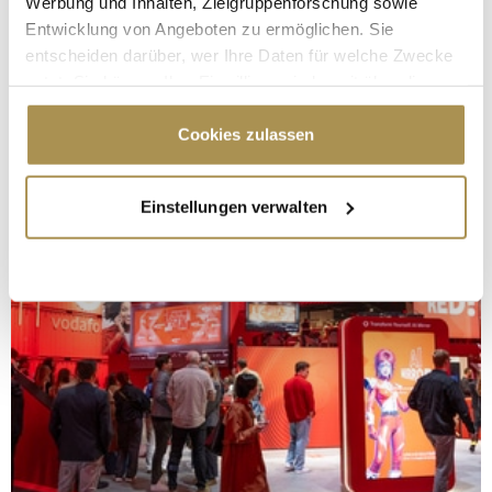
Werbung und Inhalten, Zielgruppenforschung sowie
Entwicklung von Angeboten zu ermöglichen. Sie
entscheiden darüber, wer Ihre Daten für welche Zwecke
nutzt. Sie können Ihre Einwilligung jederzeit über die
Cookie-Erklärung oder durch Klicken auf das Privacy
Trigger Symbol ändern oder widerrufen
Cookies zulassen
Wenn Sie es erlauben, würden wir auch gerne:
Einstellungen verwalten
Informationen über Ihre geografische Lage
erfassen, welche bis auf einige Meter genau sein
können
Ihr Gerät durch aktives Scannen nach
bestimmten Merkmalen (Fingerprinting) identifizieren
Erfahren Sie mehr darüber, wie Ihre persönlichen Daten
verarbeitet werden, und legen Sie Ihre Präferenzen im
Abschnitt Einzelheiten
fest.
Wir verwenden Cookies, um Inhalte und Anzeigen zu
personalisieren, Funktionen für soziale Medien anbieten