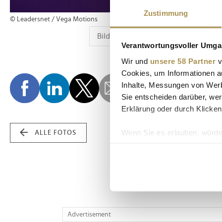
Zustimmung
© Leadersnet / Vega Motions
Verantwortungsvoller Umgan
Wir und
unsere 58 Partner
v
Cookies, um Informationen a
Inhalte, Messungen von Werb
Sie entscheiden darüber, wer
Erklärung oder durch Klicken
Wenn Sie es erlauben, würde
ALLE FOTOS
Informationen über Ih
Ihr Gerät durch aktiv
Erfahren Sie mehr darüber, w
Einzelheiten
fest.
Wir verwenden Cookies, um I
Advertisement
und die Zugriffe auf unsere 