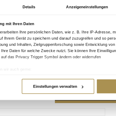
Details
Anzeigeneinstellungen
g mit Ihren Daten
erarbeiten Ihre persönlichen Daten, wie z. B. Ihre IP-Adresse, m
Advertisement
uf Ihrem Gerät zu speichern und darauf zuzugreifen und so pers
ung und Inhalten, Zielgruppenforschung sowie Entwicklung von
 Ihre Daten für welche Zwecke nutzt. Sie können Ihre Einwilligun
 auf das Privacy Trigger Symbol ändern oder widerrufen
n wir auch gerne:
re geografische Lage erfassen, welche bis auf einige Meter gen
es Scannen nach bestimmten Merkmalen (Fingerprinting) identifi
Einstellungen verwalten
ie Ihre persönlichen Daten verarbeitet werden, und legen Sie I
nhalte und Anzeigen zu personalisieren, Funktionen für soziale
Website zu analysieren. Außerdem geben wir Informationen zu I