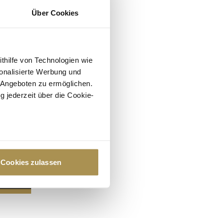
Über Cookies
ithilfe von Technologien wie
onalisierte Werbung und
 Angeboten zu ermöglichen.
g jederzeit über die Cookie-
au sein können
zieren
Cookies zulassen
hre Präferenzen im
Abschnitt
 Medien anbieten zu können
hrer Verwendung unserer