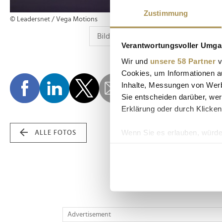
Zustimmung
© Leadersnet / Vega Motions
Verantwortungsvoller Umgan
Wir und
unsere 58 Partner
v
Cookies, um Informationen a
Inhalte, Messungen von Werb
Sie entscheiden darüber, wer
Erklärung oder durch Klicken
Wenn Sie es erlauben, würde
ALLE FOTOS
Informationen über Ih
Ihr Gerät durch aktiv
Erfahren Sie mehr darüber, w
Einzelheiten
fest.
Wir verwenden Cookies, um I
Advertisement
und die Zugriffe auf unsere 