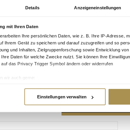
Details
Anzeigeneinstellungen
g mit Ihren Daten
erarbeiten Ihre persönlichen Daten, wie z. B. Ihre IP-Adresse, m
Advertisement
uf Ihrem Gerät zu speichern und darauf zuzugreifen und so pers
ung und Inhalten, Zielgruppenforschung sowie Entwicklung von
 Ihre Daten für welche Zwecke nutzt. Sie können Ihre Einwilligun
 auf das Privacy Trigger Symbol ändern oder widerrufen
n wir auch gerne:
re geografische Lage erfassen, welche bis auf einige Meter gen
es Scannen nach bestimmten Merkmalen (Fingerprinting) identifi
Einstellungen verwalten
ie Ihre persönlichen Daten verarbeitet werden, und legen Sie I
nhalte und Anzeigen zu personalisieren, Funktionen für soziale
Website zu analysieren. Außerdem geben wir Informationen zu I