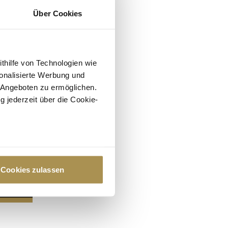
Über Cookies
ithilfe von Technologien wie
onalisierte Werbung und
 Angeboten zu ermöglichen.
g jederzeit über die Cookie-
au sein können
zieren
Cookies zulassen
hre Präferenzen im
Abschnitt
 Medien anbieten zu können
hrer Verwendung unserer