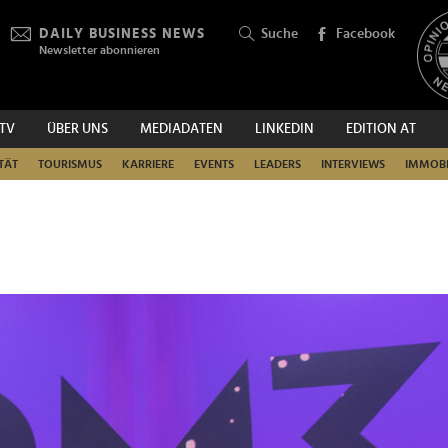
DAILY BUSINESS NEWS
Suche
Facebook
Newsletter abonnieren
.TV
ÜBER UNS
MEDIADATEN
LINKEDIN
EDITION AT
SUCHEN
TÄT
TOURISMUS
KARRIERE
EVENTS
LEADERS
INTERVIEWS
IMMOBI