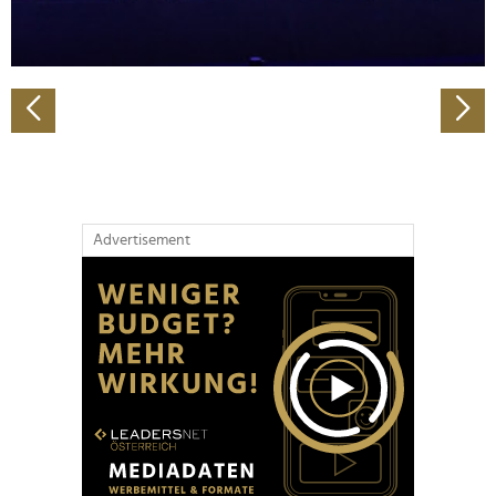
zu können und die Zugriffe auf unsere Website zu
analysieren. Außerdem geben wir Informationen zu Ihrer
Verwendung unserer Website an unsere Partner für
soziale Medien, Werbung und Analysen weiter. Unsere
Partner führen diese Informationen möglicherweise mit
weiteren Daten zusammen, die Sie ihnen bereitgestellt
haben oder die sie im Rahmen Ihrer Nutzung der Dienste
gesammelt haben.
Advertisement