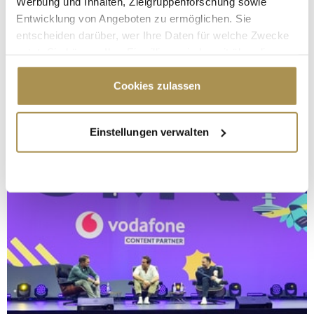
Werbung und Inhalten, Zielgruppenforschung sowie
Entwicklung von Angeboten zu ermöglichen. Sie
entscheiden darüber, wer Ihre Daten für welche Zwecke
nutzt. Sie können Ihre Einwilligung jederzeit über die
Cookie-Erklärung oder durch Klicken auf das Privacy
Trigger Symbol ändern oder widerrufen
Cookies zulassen
Wenn Sie es erlauben, würden wir auch gerne:
Einstellungen verwalten
Informationen über Ihre geografische Lage
erfassen, welche bis auf einige Meter genau sein
können
Ihr Gerät durch aktives Scannen nach
bestimmten Merkmalen (Fingerprinting) identifizieren
Erfahren Sie mehr darüber, wie Ihre persönlichen Daten
verarbeitet werden, und legen Sie Ihre Präferenzen im
Abschnitt Einzelheiten
fest.
Wir verwenden Cookies, um Inhalte und Anzeigen zu
personalisieren, Funktionen für soziale Medien anbieten