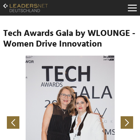
Zum
Inhalt
Zur
Fußzeilen-
Navigation
Tech Awards Gala by WLOUNGE -
Zur
Women Drive Innovation
Hauptnavigation