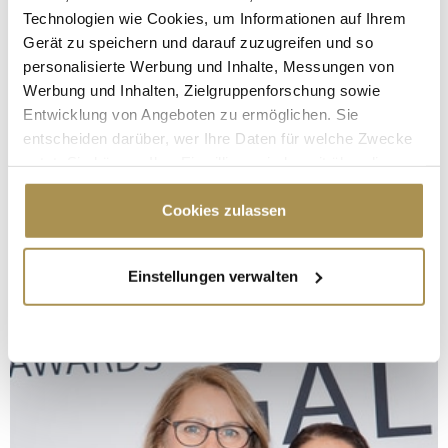
Technologien wie Cookies, um Informationen auf Ihrem
Gerät zu speichern und darauf zuzugreifen und so
personalisierte Werbung und Inhalte, Messungen von
Werbung und Inhalten, Zielgruppenforschung sowie
Entwicklung von Angeboten zu ermöglichen. Sie
entscheiden darüber, wer Ihre Daten für welche Zwecke
nutzt. Sie können Ihre Einwilligung jederzeit über die
Cookie-Erklärung oder durch Klicken auf das Privacy
Trigger Symbol ändern oder widerrufen
Cookies zulassen
Wenn Sie es erlauben, würden wir auch gerne:
Einstellungen verwalten
Informationen über Ihre geografische Lage
erfassen, welche bis auf einige Meter genau sein
können
Ihr Gerät durch aktives Scannen nach
bestimmten Merkmalen (Fingerprinting) identifizieren
Erfahren Sie mehr darüber, wie Ihre persönlichen Daten
verarbeitet werden, und legen Sie Ihre Präferenzen im