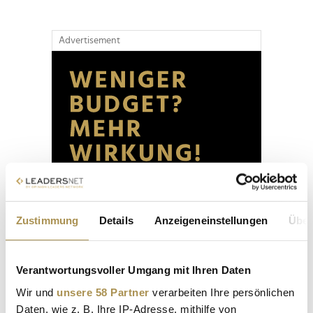
Advertisement
Zustimmung
Details
Anzeigeneinstellungen
Über
Verantwortungsvoller Umgang mit Ihren Daten
Wir und
unsere 58 Partner
verarbeiten Ihre persönlichen
Daten, wie z. B. Ihre IP-Adresse, mithilfe von