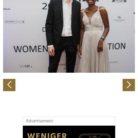
Abschnitt Einzelheiten
fest.
Wir verwenden Cookies, um Inhalte und Anzeigen zu
personalisieren, Funktionen für soziale Medien anbieten
zu können und die Zugriffe auf unsere Website zu
analysieren. Außerdem geben wir Informationen zu Ihrer
Verwendung unserer Website an unsere Partner für
soziale Medien, Werbung und Analysen weiter. Unsere
Partner führen diese Informationen möglicherweise mit
weiteren Daten zusammen, die Sie ihnen bereitgestellt
haben oder die sie im Rahmen Ihrer Nutzung der Dienste
gesammelt haben.
Advertisement