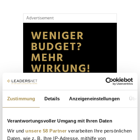
Advertisement
Zustimmung
Details
Anzeigeneinstellungen
Über
Verantwortungsvoller Umgang mit Ihren Daten
Wir und
unsere 58 Partner
verarbeiten Ihre persönlichen
Daten, wie z. B. Ihre IP-Adresse, mithilfe von