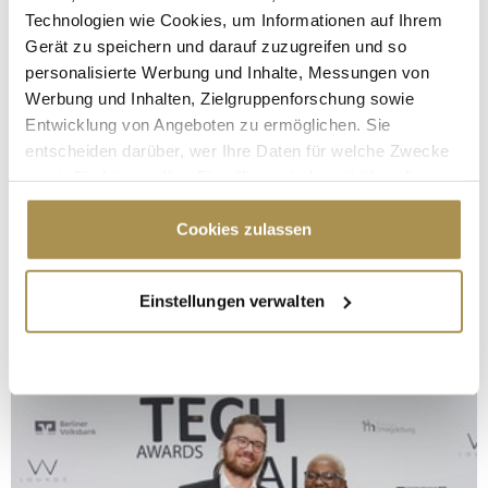
Technologien wie Cookies, um Informationen auf Ihrem
Gerät zu speichern und darauf zuzugreifen und so
personalisierte Werbung und Inhalte, Messungen von
Werbung und Inhalten, Zielgruppenforschung sowie
Entwicklung von Angeboten zu ermöglichen. Sie
entscheiden darüber, wer Ihre Daten für welche Zwecke
nutzt. Sie können Ihre Einwilligung jederzeit über die
Cookie-Erklärung oder durch Klicken auf das Privacy
Trigger Symbol ändern oder widerrufen
Cookies zulassen
Wenn Sie es erlauben, würden wir auch gerne:
Einstellungen verwalten
Informationen über Ihre geografische Lage
erfassen, welche bis auf einige Meter genau sein
können
Ihr Gerät durch aktives Scannen nach
bestimmten Merkmalen (Fingerprinting) identifizieren
Erfahren Sie mehr darüber, wie Ihre persönlichen Daten
verarbeitet werden, und legen Sie Ihre Präferenzen im