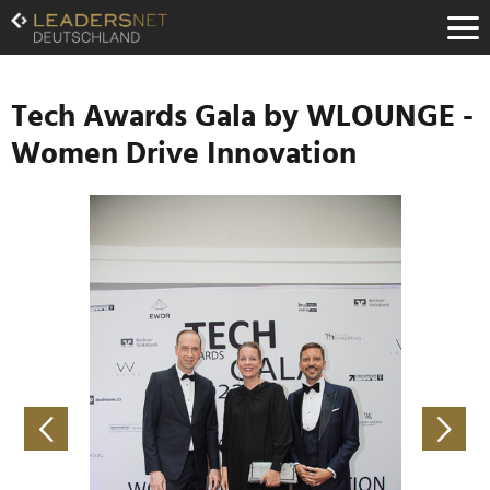
Zum
Inhalt
Zur
Fußzeilen-
Navigation
Tech Awards Gala by WLOUNGE -
Zur
Women Drive Innovation
Hauptnavigation