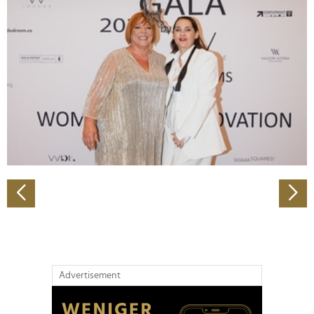
Abschnitt Einzelheiten
fest.
Wir verwenden Cookies, um Inhalte und Anzeigen zu
personalisieren, Funktionen für soziale Medien anbieten
zu können und die Zugriffe auf unsere Website zu
analysieren. Außerdem geben wir Informationen zu Ihrer
Verwendung unserer Website an unsere Partner für
soziale Medien, Werbung und Analysen weiter. Unsere
Partner führen diese Informationen möglicherweise mit
weiteren Daten zusammen, die Sie ihnen bereitgestellt
haben oder die sie im Rahmen Ihrer Nutzung der Dienste
gesammelt haben.
Advertisement