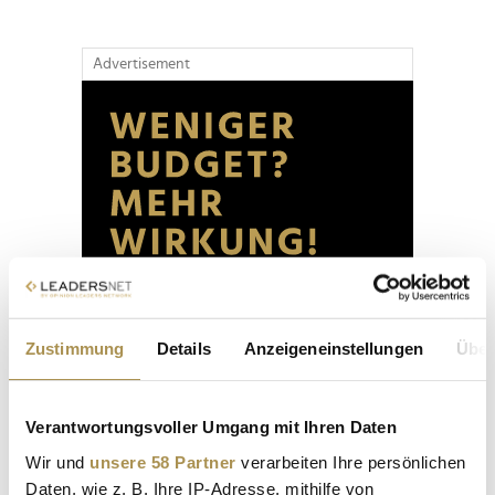
Advertisement
Zustimmung
Details
Anzeigeneinstellungen
Über
Verantwortungsvoller Umgang mit Ihren Daten
Wir und
unsere 58 Partner
verarbeiten Ihre persönlichen
Daten, wie z. B. Ihre IP-Adresse, mithilfe von