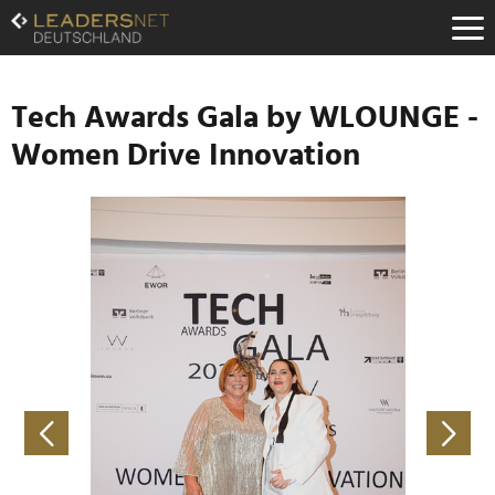
Zum
Inhalt
Zur
Fußzeilen-
Navigation
Tech Awards Gala by WLOUNGE -
Zur
Women Drive Innovation
Hauptnavigation