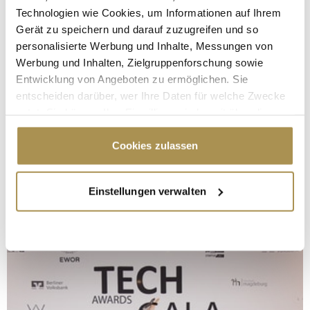
Technologien wie Cookies, um Informationen auf Ihrem
Gerät zu speichern und darauf zuzugreifen und so
personalisierte Werbung und Inhalte, Messungen von
Werbung und Inhalten, Zielgruppenforschung sowie
Entwicklung von Angeboten zu ermöglichen. Sie
entscheiden darüber, wer Ihre Daten für welche Zwecke
nutzt. Sie können Ihre Einwilligung jederzeit über die
Cookie-Erklärung oder durch Klicken auf das Privacy
Trigger Symbol ändern oder widerrufen
Cookies zulassen
Wenn Sie es erlauben, würden wir auch gerne:
Einstellungen verwalten
Informationen über Ihre geografische Lage
erfassen, welche bis auf einige Meter genau sein
können
Ihr Gerät durch aktives Scannen nach
bestimmten Merkmalen (Fingerprinting) identifizieren
Erfahren Sie mehr darüber, wie Ihre persönlichen Daten
verarbeitet werden, und legen Sie Ihre Präferenzen im