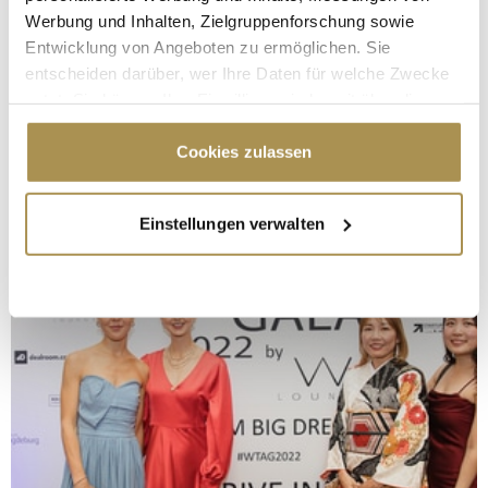
Werbung und Inhalten, Zielgruppenforschung sowie
Entwicklung von Angeboten zu ermöglichen. Sie
entscheiden darüber, wer Ihre Daten für welche Zwecke
nutzt. Sie können Ihre Einwilligung jederzeit über die
Cookie-Erklärung oder durch Klicken auf das Privacy
Trigger Symbol ändern oder widerrufen
Cookies zulassen
Wenn Sie es erlauben, würden wir auch gerne:
Einstellungen verwalten
Informationen über Ihre geografische Lage
erfassen, welche bis auf einige Meter genau sein
können
Ihr Gerät durch aktives Scannen nach
bestimmten Merkmalen (Fingerprinting) identifizieren
Erfahren Sie mehr darüber, wie Ihre persönlichen Daten
verarbeitet werden, und legen Sie Ihre Präferenzen im
Abschnitt Einzelheiten
fest.
Wir verwenden Cookies, um Inhalte und Anzeigen zu