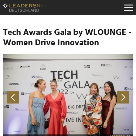
Zum
Inhalt
Zur
Fußzeilen-
Navigation
Tech Awards Gala by WLOUNGE -
Zur
Women Drive Innovation
Hauptnavigation