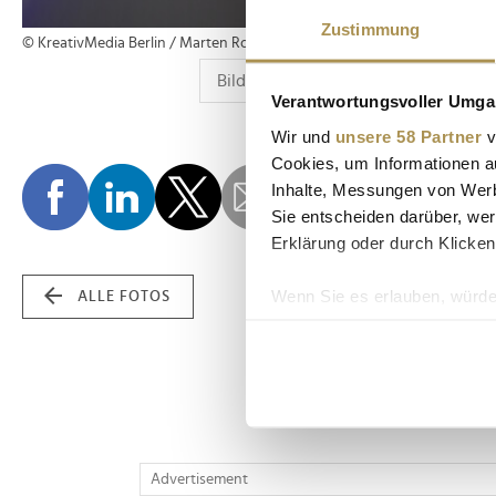
Zustimmung
© KreativMedia Berlin / Marten Ronneburg
Verantwortungsvoller Umgan
Wir und
unsere 58 Partner
v
Cookies, um Informationen a
Inhalte, Messungen von Werb
Sie entscheiden darüber, wer
Erklärung oder durch Klicken
Wenn Sie es erlauben, würde
ALLE FOTOS
Informationen über Ih
Ihr Gerät durch aktiv
Erfahren Sie mehr darüber, w
Einzelheiten
fest.
Wir verwenden Cookies, um I
Advertisement
und die Zugriffe auf unsere 