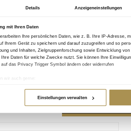
Details
Anzeigeneinstellungen
g mit Ihren Daten
erarbeiten Ihre persönlichen Daten, wie z. B. Ihre IP-Adresse, m
Advertisement
uf Ihrem Gerät zu speichern und darauf zuzugreifen und so pers
ung und Inhalten, Zielgruppenforschung sowie Entwicklung von
 Ihre Daten für welche Zwecke nutzt. Sie können Ihre Einwilligun
 auf das Privacy Trigger Symbol ändern oder widerrufen
n wir auch gerne:
re geografische Lage erfassen, welche bis auf einige Meter gen
es Scannen nach bestimmten Merkmalen (Fingerprinting) identifi
Einstellungen verwalten
ie Ihre persönlichen Daten verarbeitet werden, und legen Sie I
nhalte und Anzeigen zu personalisieren, Funktionen für soziale
Website zu analysieren. Außerdem geben wir Informationen zu I