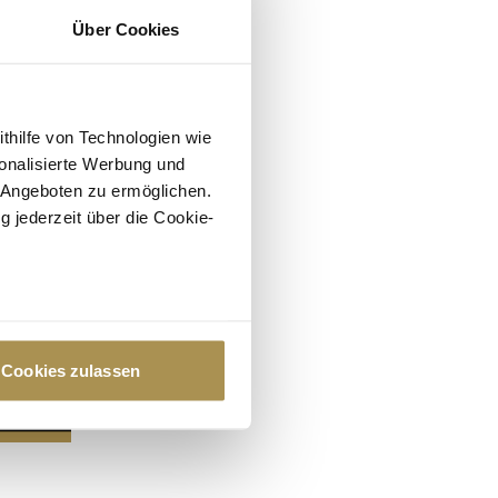
Über Cookies
ithilfe von Technologien wie
onalisierte Werbung und
 Angeboten zu ermöglichen.
g jederzeit über die Cookie-
au sein können
zieren
Cookies zulassen
hre Präferenzen im
Abschnitt
 Medien anbieten zu können
hrer Verwendung unserer