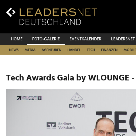
Zum
Inhalt
Zur
Fußzeilen-
Navigation
Zur
HOME
FOTO-GALERIE
EVENTKALENDER
LEADERSNET
Hauptnavigation
NEWS
MEDIA
AGENTUREN
HANDEL
TECH
FINANZEN
MOBILI
Tech Awards Gala by WLOUNGE -