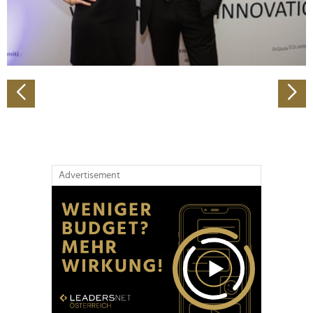
personalisieren, Funktionen für soziale Medien anbieten
zu können und die Zugriffe auf unsere Website zu
analysieren. Außerdem geben wir Informationen zu Ihrer
Verwendung unserer Website an unsere Partner für
soziale Medien, Werbung und Analysen weiter. Unsere
Partner führen diese Informationen möglicherweise mit
weiteren Daten zusammen, die Sie ihnen bereitgestellt
haben oder die sie im Rahmen Ihrer Nutzung der Dienste
gesammelt haben.
Advertisement