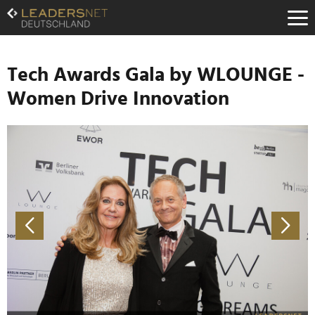
Zum
Inhalt
Zur
Fußzeilen-
Navigation
Tech Awards Gala by WLOUNGE -
Zur
Women Drive Innovation
Hauptnavigation