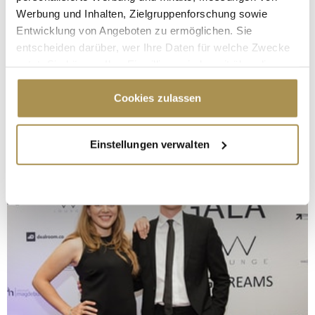
Werbung und Inhalten, Zielgruppenforschung sowie
Entwicklung von Angeboten zu ermöglichen. Sie
entscheiden darüber, wer Ihre Daten für welche Zwecke
nutzt. Sie können Ihre Einwilligung jederzeit über die
Cookie-Erklärung oder durch Klicken auf das Privacy
Trigger Symbol ändern oder widerrufen
Cookies zulassen
Wenn Sie es erlauben, würden wir auch gerne:
Einstellungen verwalten
Informationen über Ihre geografische Lage
erfassen, welche bis auf einige Meter genau sein
können
Ihr Gerät durch aktives Scannen nach
bestimmten Merkmalen (Fingerprinting) identifizieren
Erfahren Sie mehr darüber, wie Ihre persönlichen Daten
verarbeitet werden, und legen Sie Ihre Präferenzen im
Abschnitt Einzelheiten
fest.
Wir verwenden Cookies, um Inhalte und Anzeigen zu