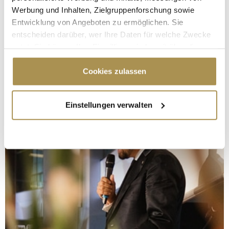
Werbung und Inhalten, Zielgruppenforschung sowie
Entwicklung von Angeboten zu ermöglichen. Sie
entscheiden darüber, wer Ihre Daten für welche Zwecke
nutzt. Sie können Ihre Einwilligung jederzeit über die
Cookie-Erklärung oder durch Klicken auf das Privacy
Trigger Symbol ändern oder widerrufen
Cookies zulassen
Wenn Sie es erlauben, würden wir auch gerne:
Einstellungen verwalten
Informationen über Ihre geografische Lage
erfassen, welche bis auf einige Meter genau sein
können
Ihr Gerät durch aktives Scannen nach
bestimmten Merkmalen (Fingerprinting) identifizieren
Erfahren Sie mehr darüber, wie Ihre persönlichen Daten
verarbeitet werden, und legen Sie Ihre Präferenzen im
Abschnitt Einzelheiten
fest.
Wir verwenden Cookies, um Inhalte und Anzeigen zu