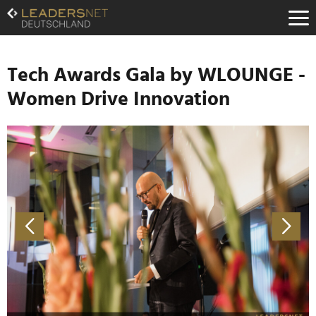
Zum
Inhalt
Zur
Fußzeilen-
Navigation
Tech Awards Gala by WLOUNGE -
Zur
Women Drive Innovation
Hauptnavigation