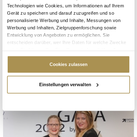
Technologien wie Cookies, um Informationen auf Ihrem
Gerät zu speichern und darauf zuzugreifen und so
personalisierte Werbung und Inhalte, Messungen von
Werbung und Inhalten, Zielgruppenforschung sowie
Entwicklung von Angeboten zu ermöglichen. Sie
entscheiden darüber, wer Ihre Daten für welche Zwecke
nutzt. Sie können Ihre Einwilligung jederzeit über die
Cookie-Erklärung oder durch Klicken auf das Privacy
Trigger Symbol ändern oder widerrufen
Cookies zulassen
Wenn Sie es erlauben, würden wir auch gerne:
Einstellungen verwalten
Informationen über Ihre geografische Lage
erfassen, welche bis auf einige Meter genau sein
können
Ihr Gerät durch aktives Scannen nach
bestimmten Merkmalen (Fingerprinting) identifizieren
Erfahren Sie mehr darüber, wie Ihre persönlichen Daten
verarbeitet werden, und legen Sie Ihre Präferenzen im