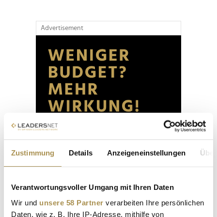
Advertisement
Zustimmung
Details
Anzeigeneinstellungen
Über
Verantwortungsvoller Umgang mit Ihren Daten
Wir und
unsere 58 Partner
verarbeiten Ihre persönlichen
Daten, wie z. B. Ihre IP-Adresse, mithilfe von