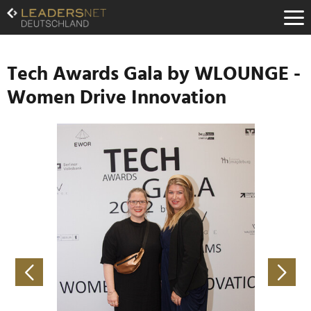
Zum
Inhalt
Zur
Fußzeilen-
Navigation
Tech Awards Gala by WLOUNGE -
Zur
Women Drive Innovation
Hauptnavigation