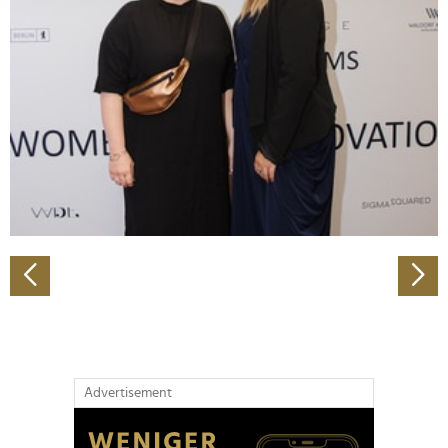
Abschnitt Einzelheiten
fest.
Wir verwenden Cookies, um Inhalte und Anzeigen zu
personalisieren, Funktionen für soziale Medien anbieten
zu können und die Zugriffe auf unsere Website zu
analysieren. Außerdem geben wir Informationen zu Ihrer
Verwendung unserer Website an unsere Partner für
soziale Medien, Werbung und Analysen weiter. Unsere
Partner führen diese Informationen möglicherweise mit
weiteren Daten zusammen, die Sie ihnen bereitgestellt
haben oder die sie im Rahmen Ihrer Nutzung der Dienste
gesammelt haben.
Advertisement