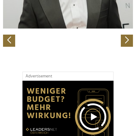
personalisieren, Funktionen für soziale Medien anbieten
zu können und die Zugriffe auf unsere Website zu
analysieren. Außerdem geben wir Informationen zu Ihrer
Verwendung unserer Website an unsere Partner für
soziale Medien, Werbung und Analysen weiter. Unsere
Partner führen diese Informationen möglicherweise mit
weiteren Daten zusammen, die Sie ihnen bereitgestellt
haben oder die sie im Rahmen Ihrer Nutzung der Dienste
gesammelt haben.
Advertisement