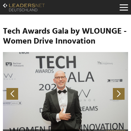
Zum
Inhalt
Zur
Fußzeilen-
Navigation
Tech Awards Gala by WLOUNGE -
Zur
Women Drive Innovation
Hauptnavigation