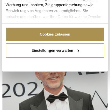
Werbung und Inhalten, Zielgruppenforschung sowie
Entwicklung von Angeboten zu ermöglichen. Sie
entscheiden darüber, wer Ihre Daten für welche Zwecke
nutzt. Sie können Ihre Einwilligung jederzeit über die
Cookie-Erklärung oder durch Klicken auf das Privacy
Trigger Symbol ändern oder widerrufen
Cookies zulassen
Wenn Sie es erlauben, würden wir auch gerne:
Einstellungen verwalten
Informationen über Ihre geografische Lage
erfassen, welche bis auf einige Meter genau sein
können
Ihr Gerät durch aktives Scannen nach
bestimmten Merkmalen (Fingerprinting) identifizieren
Erfahren Sie mehr darüber, wie Ihre persönlichen Daten
verarbeitet werden, und legen Sie Ihre Präferenzen im
Abschnitt Einzelheiten
fest.
Wir verwenden Cookies, um Inhalte und Anzeigen zu