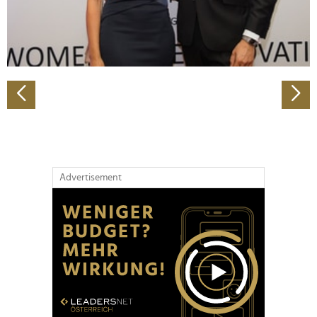
personalisieren, Funktionen für soziale Medien anbieten
zu können und die Zugriffe auf unsere Website zu
analysieren. Außerdem geben wir Informationen zu Ihrer
Verwendung unserer Website an unsere Partner für
soziale Medien, Werbung und Analysen weiter. Unsere
Partner führen diese Informationen möglicherweise mit
weiteren Daten zusammen, die Sie ihnen bereitgestellt
haben oder die sie im Rahmen Ihrer Nutzung der Dienste
gesammelt haben.
Advertisement