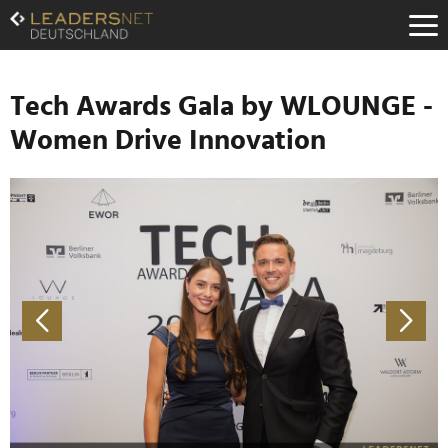
Zum
Inhalt
Zur
Fußzeilen-
Navigation
Tech Awards Gala by WLOUNGE -
Zur
Women Drive Innovation
Hauptnavigation