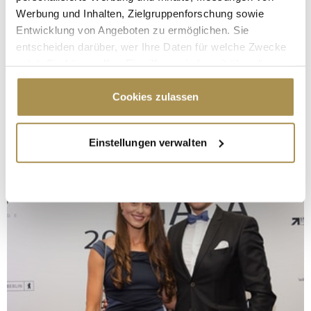
Werbung und Inhalten, Zielgruppenforschung sowie
Entwicklung von Angeboten zu ermöglichen. Sie
entscheiden darüber, wer Ihre Daten für welche Zwecke
nutzt. Sie können Ihre Einwilligung jederzeit über die
Cookie-Erklärung oder durch Klicken auf das Privacy
Trigger Symbol ändern oder widerrufen
Cookies zulassen
Wenn Sie es erlauben, würden wir auch gerne:
Einstellungen verwalten
Informationen über Ihre geografische Lage
erfassen, welche bis auf einige Meter genau sein
können
Ihr Gerät durch aktives Scannen nach
bestimmten Merkmalen (Fingerprinting) identifizieren
Erfahren Sie mehr darüber, wie Ihre persönlichen Daten
verarbeitet werden, und legen Sie Ihre Präferenzen im
Abschnitt Einzelheiten
fest.
Wir verwenden Cookies, um Inhalte und Anzeigen zu