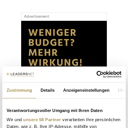
Advertisement
Zustimmung
Details
Anzeigeneinstellungen
Über
Verantwortungsvoller Umgang mit Ihren Daten
Wir und
unsere 58 Partner
verarbeiten Ihre persönlichen
Daten, wie z. B. Ihre IP-Adresse, mithilfe von