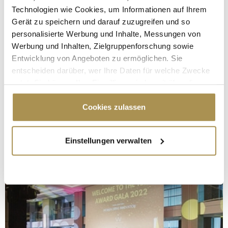
Technologien wie Cookies, um Informationen auf Ihrem
Gerät zu speichern und darauf zuzugreifen und so
personalisierte Werbung und Inhalte, Messungen von
Werbung und Inhalten, Zielgruppenforschung sowie
Entwicklung von Angeboten zu ermöglichen. Sie
entscheiden darüber, wer Ihre Daten für welche Zwecke
nutzt. Sie können Ihre Einwilligung jederzeit über die
Cookie-Erklärung oder durch Klicken auf das Privacy
Trigger Symbol ändern oder widerrufen
Cookies zulassen
Wenn Sie es erlauben, würden wir auch gerne:
Einstellungen verwalten
Informationen über Ihre geografische Lage
erfassen, welche bis auf einige Meter genau sein
können
Ihr Gerät durch aktives Scannen nach
bestimmten Merkmalen (Fingerprinting) identifizieren
Erfahren Sie mehr darüber, wie Ihre persönlichen Daten
verarbeitet werden, und legen Sie Ihre Präferenzen im