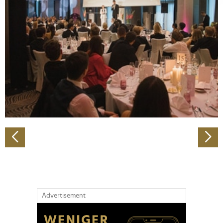
Abschnitt Einzelheiten
fest.
Wir verwenden Cookies, um Inhalte und Anzeigen zu
personalisieren, Funktionen für soziale Medien anbieten
zu können und die Zugriffe auf unsere Website zu
analysieren. Außerdem geben wir Informationen zu Ihrer
Verwendung unserer Website an unsere Partner für
soziale Medien, Werbung und Analysen weiter. Unsere
Partner führen diese Informationen möglicherweise mit
weiteren Daten zusammen, die Sie ihnen bereitgestellt
haben oder die sie im Rahmen Ihrer Nutzung der Dienste
gesammelt haben.
Advertisement