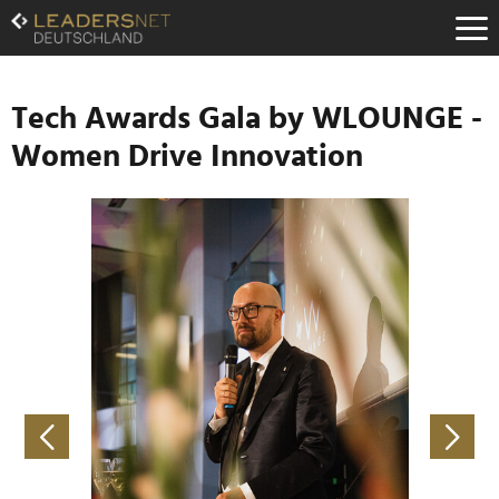
Zum
Inhalt
Zur
Fußzeilen-
Navigation
Tech Awards Gala by WLOUNGE -
Zur
Women Drive Innovation
Hauptnavigation